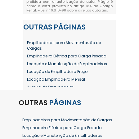
proibida sem a autorização do autor. Plágio é
crime e está previsto no artigo 184 do Código
Penal. –
Lei n° 9.610-98 sobre direitos autorais
.
OUTRAS
PÁGINAS
Empilhadeiras para Movimentação de
Cargas
Empilhadeira Elétrica para Carga Pesada
Locação e Manutenção de Empilhadeiras
Locação de Empilhadeira Preço
Locação Empilhadeira Mensal
Aluguel de Empilhadeira
Aluguel de Empilhadeira a Combustão
OUTRAS
PÁGINAS
Aluguel de Empilhadeira Diária Valor
Aluguel de Empilhadeira Elétrica
Aluguel de Empilhadeira Elétrica Preço
Empilhadeiras para Movimentação de Cargas
Aluguel de Empilhadeira Mensal
Empilhadeira Elétrica para Carga Pesada
Aluguel de Empilhadeira Preço
Locação e Manutenção de Empilhadeiras