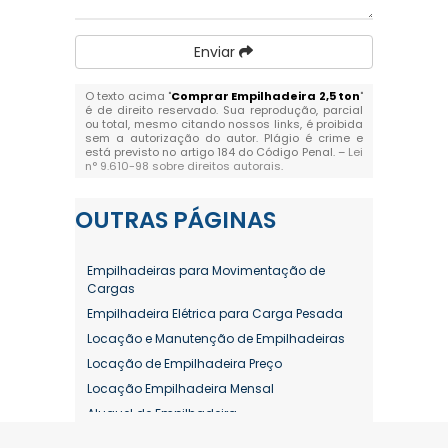
Enviar
O texto acima "
Comprar Empilhadeira 2,5 ton
"
é de direito reservado. Sua reprodução, parcial
ou total, mesmo citando nossos links, é proibida
sem a autorização do autor. Plágio é crime e
está previsto no artigo 184 do Código Penal. –
Lei
n° 9.610-98 sobre direitos autorais
.
OUTRAS
PÁGINAS
Empilhadeiras para Movimentação de
Cargas
Empilhadeira Elétrica para Carga Pesada
Locação e Manutenção de Empilhadeiras
Locação de Empilhadeira Preço
Locação Empilhadeira Mensal
Aluguel de Empilhadeira
Aluguel de Empilhadeira a Combustão