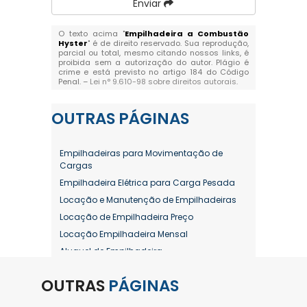
Enviar
O texto acima "
Empilhadeira a Combustão
Hyster
" é de direito reservado. Sua reprodução,
parcial ou total, mesmo citando nossos links, é
proibida sem a autorização do autor. Plágio é
crime e está previsto no artigo 184 do Código
Penal. –
Lei n° 9.610-98 sobre direitos autorais
.
OUTRAS
PÁGINAS
Empilhadeiras para Movimentação de
Cargas
Empilhadeira Elétrica para Carga Pesada
Locação e Manutenção de Empilhadeiras
Locação de Empilhadeira Preço
Locação Empilhadeira Mensal
Aluguel de Empilhadeira
Aluguel de Empilhadeira a Combustão
OUTRAS
PÁGINAS
Aluguel de Empilhadeira Diária Valor
Aluguel de Empilhadeira Elétrica