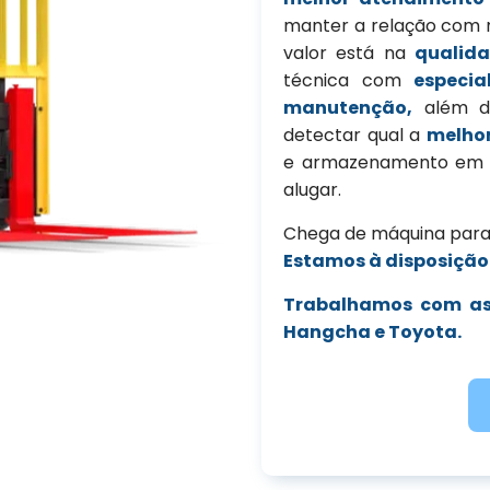
manter a relação com n
valor está na
qualida
técnica com
especia
manutenção,
além de
detectar qual a
melho
e armazenamento em s
alugar.
Chega de máquina parad
Estamos à disposição
Trabalhamos com as m
Hangcha e Toyota.