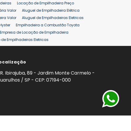
deiras
Locação de Empilhadeira Preço
ária Valor
Aluguel de Empilhadeira Elétrica
ira Valor
Aluguel de Empilhadeiras Eletricas
Hyster
Empilhadeira a Combustão Toyota
Empresa de Locação de Empilhadeira
de Empilhadeiras Eletricas
ção de Empilhadeiras
Preço Aluguel Empilhadeira
ocalização
omprar Empilhadeira Hyster
Venda de Empilhadeira
enda
Aluguel de Empilhadeira 25 ton
R. Ibirajuba, 89 - Jardim Monte Carmelo -
5 ton
Venda Empilhadeiras 25 ton
uarulhos / SP - CEP: 07194-000