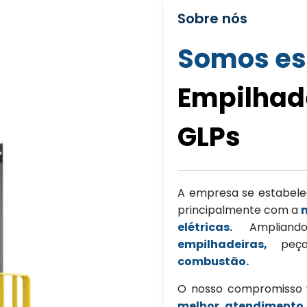
Sobre nós
Somos es
Empilhade
GLPs
A empresa se estabele
principalmente com a
elétricas.
Amplian
empilhadeiras,
peç
combustão.
O nosso compromisso v
melhor atendimento