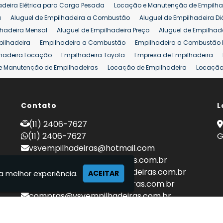
adeira Elétrica para Carga Pesada
Locação e Manutenção de Empilha
a
Aluguel de Empilhadeira a Combustão
Aluguel de Empilhadeira Di
lhadeira Mensal
Aluguel de Empilhadeira Preço
Aluguel de Empilhade
pilhadeira
Empilhadeira a Combustão
Empilhadeira a Combustão 
hadeira Locação
Empilhadeira Toyota
Empresa de Empilhadeira
e Manutenção de Empilhadeiras
Locação de Empilhadeira
Locação 
ara Hipermercados
Locação Empilhadeira para Mercados
Manuten
a Empilhadeiras
Peças de Empilhadeiras
Peças para Empilhadeiras
mprar Empilhadeira Elétrica
Contato
Comprar Empilhadeira Eletrica Usada
L
C
adas
Venda Empilhadeiras
Preço de Empilhadeira
Empilhadeira V
(11) 2406-7627
a 25 ton
Empilhadeira a Combustão 25 ton
Preço de Empilhadeira 2
(11) 2406-7627
G
vsvempilhadeiras@hotmail.com
locacao@vsvempilhadeiras.com.br
manutencao@vsvempilhadeiras.com.br
a melhor experiência.
ACEITAR
financeiro@vsvempilhadeiras.com.br
compras@vsvempilhadeiras.com.br
 de empilhadeiras