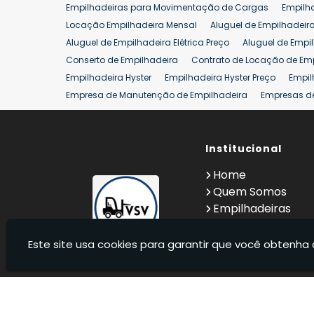
Empilhadeiras para Movimentação de Cargas
Empilh
Locação Empilhadeira Mensal
Aluguel de Empilhadeir
Aluguel de Empilhadeira Elétrica Preço
Aluguel de Empi
Conserto de Empilhadeira
Contrato de Locação de Em
Empilhadeira Hyster
Empilhadeira Hyster Preço
Empil
Empresa de Manutenção de Empilhadeira
Empresas d
Locação Empilhadeira Hyster
Locação Empilhadeira p
Manutenção em Empilhadeiras
Manutenção Preventiv
Reforma de Empilhadeira
Comprar Empilhadeira
Institucional
Co
Venda de Empilhadeiras
Venda de Empilhadeiras Us
Home
Locação de Empilhadeira 25 ton
Comprar Empilhadeir
Quem Somos
Empilhadeiras
Contato
Informações
Este site usa cookies para garantir que você obtenha 
VSV Empilhadeiras - Venda, locação e manutenção