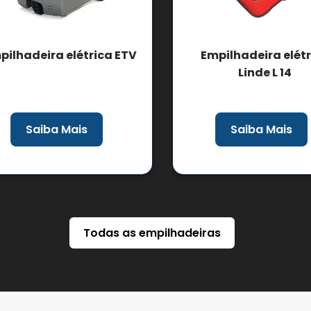
ilhadeira elétrica ETV
Empilhadeira elétri
Linde L 14
Saiba Mais
Saiba Mais
Todas as empilhadeiras