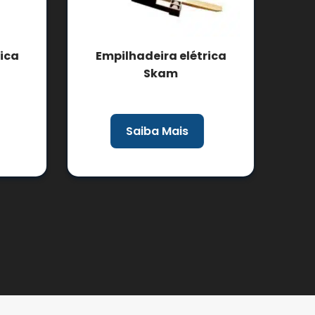
ca
Empilhadeira elétrica
Emp
Skam
Saiba Mais