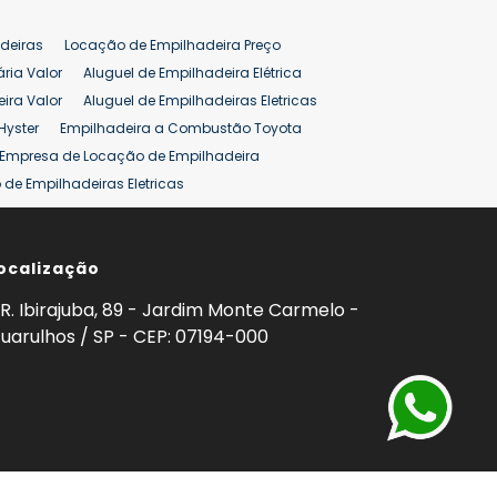
deiras
Locação de Empilhadeira Preço
ária Valor
Aluguel de Empilhadeira Elétrica
ira Valor
Aluguel de Empilhadeiras Eletricas
Hyster
Empilhadeira a Combustão Toyota
Empresa de Locação de Empilhadeira
de Empilhadeiras Eletricas
ção de Empilhadeiras
Preço Aluguel Empilhadeira
ocalização
omprar Empilhadeira Hyster
Venda de Empilhadeira
enda
Aluguel de Empilhadeira 25 ton
R. Ibirajuba, 89 - Jardim Monte Carmelo -
5 ton
Venda Empilhadeiras 25 ton
uarulhos / SP - CEP: 07194-000