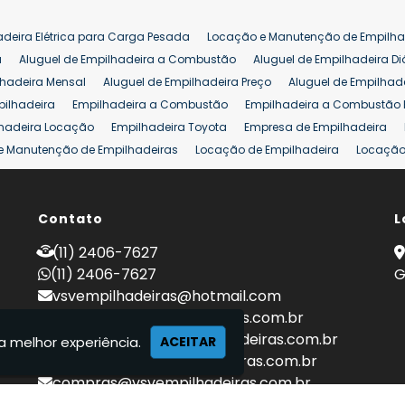
adeira Elétrica para Carga Pesada
Locação e Manutenção de Empilha
a
Aluguel de Empilhadeira a Combustão
Aluguel de Empilhadeira Di
lhadeira Mensal
Aluguel de Empilhadeira Preço
Aluguel de Empilhade
pilhadeira
Empilhadeira a Combustão
Empilhadeira a Combustão 
hadeira Locação
Empilhadeira Toyota
Empresa de Empilhadeira
e Manutenção de Empilhadeiras
Locação de Empilhadeira
Locação 
ara Hipermercados
Locação Empilhadeira para Mercados
Manuten
a Empilhadeiras
Peças de Empilhadeiras
Peças para Empilhadeiras
mprar Empilhadeira Elétrica
Contato
Comprar Empilhadeira Eletrica Usada
L
C
adas
Venda Empilhadeiras
Preço de Empilhadeira
Empilhadeira V
(11) 2406-7627
a 25 ton
Empilhadeira a Combustão 25 ton
Preço de Empilhadeira 2
(11) 2406-7627
G
vsvempilhadeiras@hotmail.com
locacao@vsvempilhadeiras.com.br
manutencao@vsvempilhadeiras.com.br
a melhor experiência.
ACEITAR
financeiro@vsvempilhadeiras.com.br
compras@vsvempilhadeiras.com.br