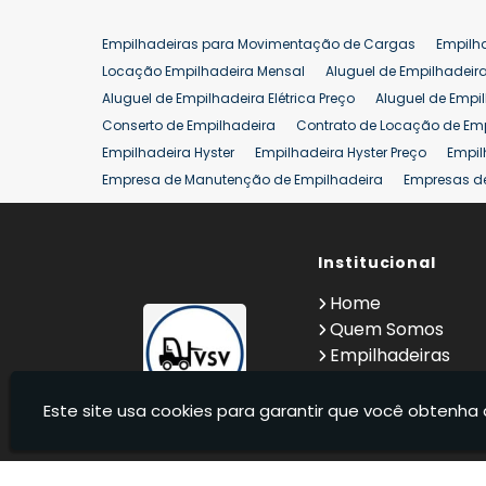
Empilhadeiras para Movimentação de Cargas
Empilh
Locação Empilhadeira Mensal
Aluguel de Empilhadeir
Aluguel de Empilhadeira Elétrica Preço
Aluguel de Empi
Conserto de Empilhadeira
Contrato de Locação de Em
Empilhadeira Hyster
Empilhadeira Hyster Preço
Empil
Empresa de Manutenção de Empilhadeira
Empresas d
Locação Empilhadeira Hyster
Locação Empilhadeira p
Manutenção em Empilhadeiras
Manutenção Preventiv
Reforma de Empilhadeira
Comprar Empilhadeira
Institucional
Co
Venda de Empilhadeiras
Venda de Empilhadeiras Us
Home
Locação de Empilhadeira 25 ton
Comprar Empilhadeir
Quem Somos
Empilhadeiras
Contato
Informações
Este site usa cookies para garantir que você obtenha 