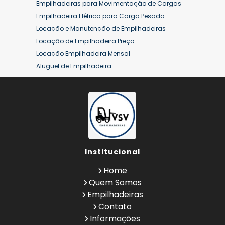
Empilhadeiras para Movimentação de Cargas
Empilhadeira Elétrica para Carga Pesada
Locação e Manutenção de Empilhadeiras
Locação de Empilhadeira Preço
Locação Empilhadeira Mensal
Aluguel de Empilhadeira
Aluguel de Empilhadeira a Combustão
Aluguel de Empilhadeira Diária Valor
Aluguel de Empilhadeira Elétrica
Aluguel de Empilhadeira Elétrica Preço
Aluguel de Empilhadeira Mensal
Aluguel de Empilhadeira Preço
Institucional
Aluguel de Empilhadeira Valor
Aluguel de Empilhadeiras Eletricas
Home
Conserto de Empilhadeira
Quem Somos
Contrato de Locação de Empilhadeira
Empilhadeiras
Empilhadeira a Combustão
Contato
Empilhadeira a Combustão Hyster
Informações