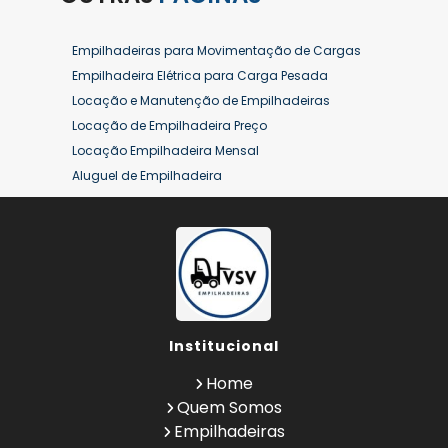
Empilhadeiras para Movimentação de Cargas
Empilhadeira Elétrica para Carga Pesada
Locação e Manutenção de Empilhadeiras
Locação de Empilhadeira Preço
Locação Empilhadeira Mensal
Aluguel de Empilhadeira
Aluguel de Empilhadeira a Combustão
Aluguel de Empilhadeira Diária Valor
Aluguel de Empilhadeira Elétrica
Aluguel de Empilhadeira Elétrica Preço
Aluguel de Empilhadeira Mensal
Aluguel de Empilhadeira Preço
Institucional
Aluguel de Empilhadeira Valor
Aluguel de Empilhadeiras Eletricas
Home
Conserto de Empilhadeira
Quem Somos
Contrato de Locação de Empilhadeira
Empilhadeiras