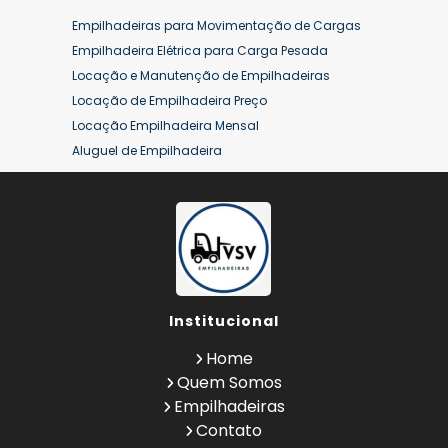
Empilhadeiras para Movimentação de Cargas
Empilhadeira Elétrica para Carga Pesada
Locação e Manutenção de Empilhadeiras
Locação de Empilhadeira Preço
Locação Empilhadeira Mensal
Aluguel de Empilhadeira
Aluguel de Empilhadeira a Combustão
Aluguel de Empilhadeira Diária Valor
Aluguel de Empilhadeira Elétrica
Aluguel de Empilhadeira Elétrica Preço
Aluguel de Empilhadeira Mensal
Aluguel de Empilhadeira Preço
Institucional
Aluguel de Empilhadeira Valor
Aluguel de Empilhadeiras Eletricas
Home
Conserto de Empilhadeira
Quem Somos
Contrato de Locação de Empilhadeira
Empilhadeiras
Empilhadeira a Combustão
Contato