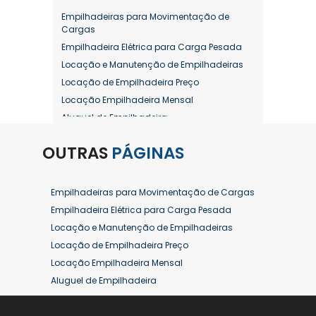
Empilhadeiras para Movimentação de
Cargas
Empilhadeira Elétrica para Carga Pesada
Locação e Manutenção de Empilhadeiras
Locação de Empilhadeira Preço
Locação Empilhadeira Mensal
Aluguel de Empilhadeira
Aluguel de Empilhadeira a Combustão
OUTRAS
PÁGINAS
Aluguel de Empilhadeira Diária Valor
Aluguel de Empilhadeira Elétrica
Aluguel de Empilhadeira Elétrica Preço
Empilhadeiras para Movimentação de Cargas
Aluguel de Empilhadeira Mensal
Empilhadeira Elétrica para Carga Pesada
Aluguel de Empilhadeira Preço
Locação e Manutenção de Empilhadeiras
Aluguel de Empilhadeira Valor
Locação de Empilhadeira Preço
Aluguel de Empilhadeiras Eletricas
Locação Empilhadeira Mensal
Conserto de Empilhadeira
Aluguel de Empilhadeira
Contrato de Locação de Empilhadeira
Aluguel de Empilhadeira a Combustão
Empilhadeira a Combustão
Aluguel de Empilhadeira Diária Valor