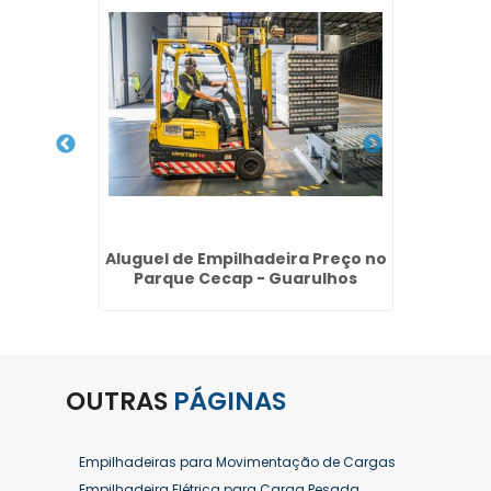
ão de
Aluguel de Empilhadeira Preço no
Cons
América
Parque Cecap - Guarulhos
OUTRAS
PÁGINAS
Empilhadeiras para Movimentação de Cargas
Empilhadeira Elétrica para Carga Pesada