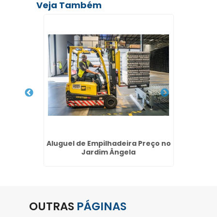
Veja Também
iras
Aluguel de Empilhadeira Preço no
E
 Alta -
Jardim Ângela
Empilha
OUTRAS
PÁGINAS