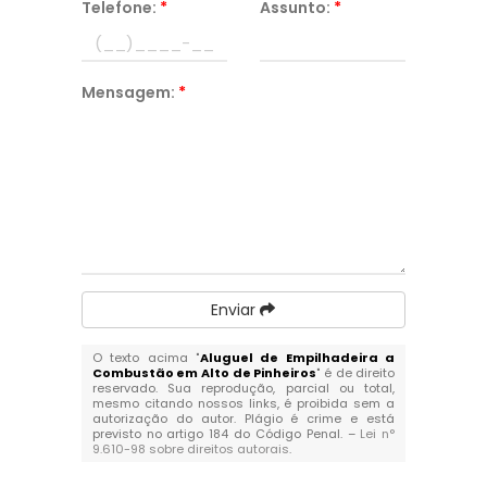
Telefone:
*
Assunto:
*
Mensagem:
*
Enviar
O texto acima "
Aluguel de Empilhadeira a
Combustão em Alto de Pinheiros
" é de direito
reservado. Sua reprodução, parcial ou total,
mesmo citando nossos links, é proibida sem a
autorização do autor. Plágio é crime e está
previsto no artigo 184 do Código Penal. –
Lei n°
9.610-98 sobre direitos autorais
.