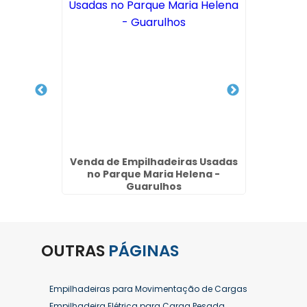
rica no
Venda de Empilhadeiras Usadas
Alu
ulhos
no Parque Maria Helena -
Com
Guarulhos
OUTRAS
PÁGINAS
Empilhadeiras para Movimentação de Cargas
Empilhadeira Elétrica para Carga Pesada