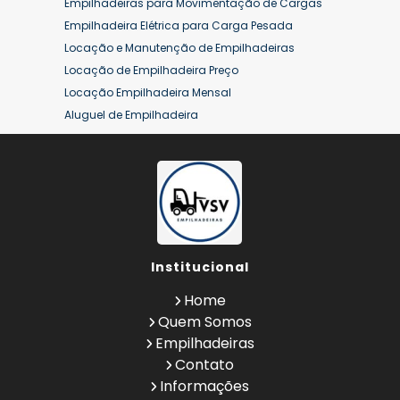
Empilhadeiras para Movimentação de Cargas
Empilhadeira Elétrica para Carga Pesada
Locação e Manutenção de Empilhadeiras
Locação de Empilhadeira Preço
Locação Empilhadeira Mensal
Aluguel de Empilhadeira
Aluguel de Empilhadeira a Combustão
Aluguel de Empilhadeira Diária Valor
Aluguel de Empilhadeira Elétrica
Aluguel de Empilhadeira Elétrica Preço
Aluguel de Empilhadeira Mensal
Aluguel de Empilhadeira Preço
Institucional
Aluguel de Empilhadeira Valor
Aluguel de Empilhadeiras Eletricas
Home
Conserto de Empilhadeira
Quem Somos
Contrato de Locação de Empilhadeira
Empilhadeiras
Empilhadeira a Combustão
Contato
Empilhadeira a Combustão Hyster
Informações