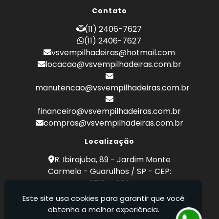
Empilhadeira a Combustão Toyota
Contato
Empilhadeira Hyster
Empilhadeira Hyster Preço
(11) 2406-7627
Empilhadeira Locação
(11) 2406-7627
Empilhadeira Toyota
vsvempilhadeiras@hotmail.com
Empresa de Empilhadeira
locacao@vsvempilhadeiras.com.br
Empresa de Locação de Empilhadeira
Empresa de Manutenção de Empilhadeira
manutencao@vsvempilhadeiras.com.br
Empresas de Manutenção de Empilhadeiras
Locação de Empilhadeira
financeiro@vsvempilhadeiras.com.br
Locação de Empilhadeiras Eletricas
compras@vsvempilhadeiras.com.br
Locação Empilhadeira Hyster
Locação Empilhadeira para Hipermercados
Localização
Locação Empilhadeira para Mercados
R. Ibirajuba, 89 - Jardim Monte
Manutenção de Empilhadeiras
Carmelo - Guarulhos / SP - CEP:
Manutenção em Empilhadeiras
07194-000
Manutenção Preventiva Empilhadeiras
Este site usa cookies para garantir que você
Peças de Empilhadeiras
VSV Empilhadeiras - Venda, locação e
obtenha a melhor experiência.
Peças para Empilhadeiras
manutenção de empilhadeiras