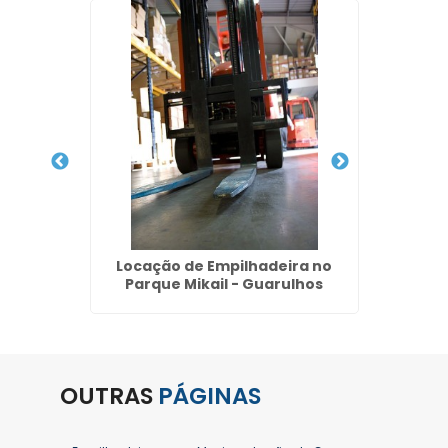
para
Locação de Empilhadeira no
Preço
- SP
Parque Mikail - Guarulhos
OUTRAS
PÁGINAS