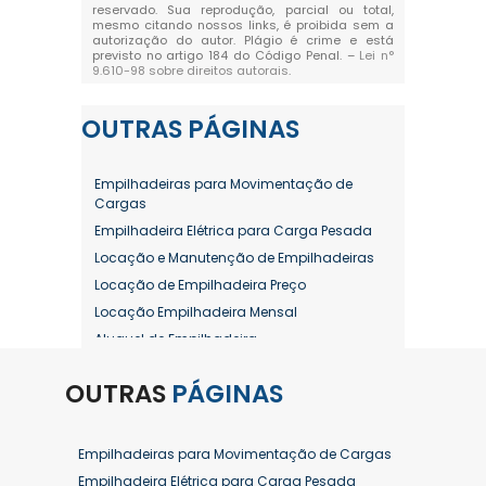
reservado. Sua reprodução, parcial ou total,
mesmo citando nossos links, é proibida sem a
autorização do autor. Plágio é crime e está
previsto no artigo 184 do Código Penal. –
Lei n°
9.610-98 sobre direitos autorais
.
OUTRAS
PÁGINAS
Empilhadeiras para Movimentação de
Cargas
Empilhadeira Elétrica para Carga Pesada
Locação e Manutenção de Empilhadeiras
Locação de Empilhadeira Preço
Locação Empilhadeira Mensal
Aluguel de Empilhadeira
Aluguel de Empilhadeira a Combustão
OUTRAS
PÁGINAS
Aluguel de Empilhadeira Diária Valor
Aluguel de Empilhadeira Elétrica
Aluguel de Empilhadeira Elétrica Preço
Empilhadeiras para Movimentação de Cargas
Aluguel de Empilhadeira Mensal
Empilhadeira Elétrica para Carga Pesada