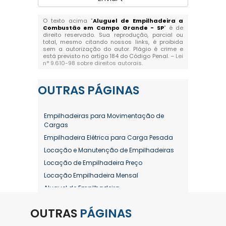
O texto acima "
Aluguel de Empilhadeira a
Combustão em Campo Grande - SP
" é de
direito reservado. Sua reprodução, parcial ou
total, mesmo citando nossos links, é proibida
sem a autorização do autor. Plágio é crime e
está previsto no artigo 184 do Código Penal. –
Lei
n° 9.610-98 sobre direitos autorais
.
OUTRAS
PÁGINAS
Empilhadeiras para Movimentação de
Cargas
Empilhadeira Elétrica para Carga Pesada
Locação e Manutenção de Empilhadeiras
Locação de Empilhadeira Preço
Locação Empilhadeira Mensal
Aluguel de Empilhadeira
Aluguel de Empilhadeira a Combustão
OUTRAS
PÁGINAS
Aluguel de Empilhadeira Diária Valor
Aluguel de Empilhadeira Elétrica