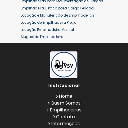
Empilhadeiras para Movimentação de Cargas
Empilhadeira Elétrica para Carga Pesada
Locação e Manutenção de Empilhadeiras
Locação de Empilhadeira Preço
Locação Empilhadeira Mensal
Aluguel de Empilhadeira
Aluguel de Empilhadeira a Combustão
Aluguel de Empilhadeira Diária Valor
Aluguel de Empilhadeira Elétrica
Aluguel de Empilhadeira Elétrica Preço
Aluguel de Empilhadeira Mensal
Aluguel de Empilhadeira Preço
Institucional
Aluguel de Empilhadeira Valor
Aluguel de Empilhadeiras Eletricas
Home
Conserto de Empilhadeira
Quem Somos
Contrato de Locação de Empilhadeira
Empilhadeiras
Empilhadeira a Combustão
Contato
Empilhadeira a Combustão Hyster
Informações