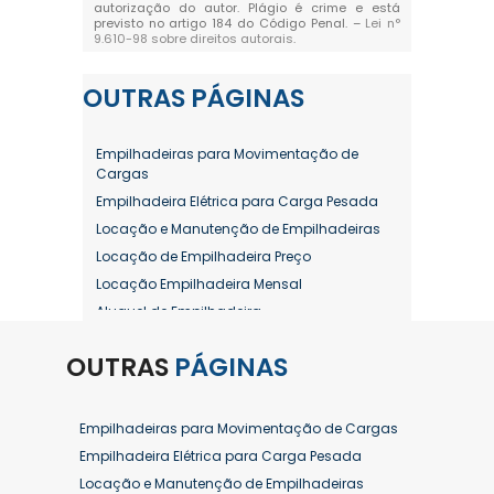
autorização do autor. Plágio é crime e está
previsto no artigo 184 do Código Penal. –
Lei n°
9.610-98 sobre direitos autorais
.
OUTRAS
PÁGINAS
Empilhadeiras para Movimentação de
Cargas
Empilhadeira Elétrica para Carga Pesada
Locação e Manutenção de Empilhadeiras
Locação de Empilhadeira Preço
Locação Empilhadeira Mensal
Aluguel de Empilhadeira
Aluguel de Empilhadeira a Combustão
OUTRAS
PÁGINAS
Aluguel de Empilhadeira Diária Valor
Aluguel de Empilhadeira Elétrica
Aluguel de Empilhadeira Elétrica Preço
Empilhadeiras para Movimentação de Cargas
Aluguel de Empilhadeira Mensal
Empilhadeira Elétrica para Carga Pesada
Aluguel de Empilhadeira Preço
Locação e Manutenção de Empilhadeiras