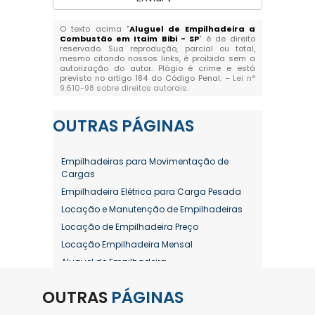
O texto acima "
Aluguel de Empilhadeira a
Combustão em Itaim Bibi - SP
" é de direito
reservado. Sua reprodução, parcial ou total,
mesmo citando nossos links, é proibida sem a
autorização do autor. Plágio é crime e está
previsto no artigo 184 do Código Penal. –
Lei n°
9.610-98 sobre direitos autorais
.
OUTRAS
PÁGINAS
Empilhadeiras para Movimentação de
Cargas
Empilhadeira Elétrica para Carga Pesada
Locação e Manutenção de Empilhadeiras
Locação de Empilhadeira Preço
Locação Empilhadeira Mensal
Aluguel de Empilhadeira
Aluguel de Empilhadeira a Combustão
OUTRAS
PÁGINAS
Aluguel de Empilhadeira Diária Valor
Aluguel de Empilhadeira Elétrica