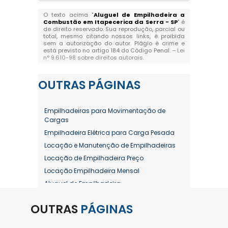
O texto acima "
Aluguel de Empilhadeira a
Combustão em Itapecerica da Serra - SP
" é
de direito reservado. Sua reprodução, parcial ou
total, mesmo citando nossos links, é proibida
sem a autorização do autor. Plágio é crime e
está previsto no artigo 184 do Código Penal. –
Lei
n° 9.610-98 sobre direitos autorais
.
OUTRAS
PÁGINAS
Empilhadeiras para Movimentação de
Cargas
Empilhadeira Elétrica para Carga Pesada
Locação e Manutenção de Empilhadeiras
Locação de Empilhadeira Preço
Locação Empilhadeira Mensal
Aluguel de Empilhadeira
Aluguel de Empilhadeira a Combustão
OUTRAS
PÁGINAS
Aluguel de Empilhadeira Diária Valor
Aluguel de Empilhadeira Elétrica