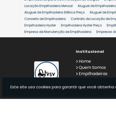
Aluguel de Empilhadeira 25 ton
Locação de Empilhad
Locação Empilhadeira Mensal
Aluguel de Empilhadeir
Venda Empilhadeiras 25 ton
Aluguel de Empilhadeira Elétrica Preço
Aluguel de Empi
Conserto de Empilhadeira
Contrato de Locação de Em
Empilhadeira Hyster
Empilhadeira Hyster Preço
Empil
Empresa de Manutenção de Empilhadeira
Empresas d
Locação Empilhadeira Hyster
Locação Empilhadeira p
Manutenção em Empilhadeiras
Manutenção Preventiv
Reforma de Empilhadeira
Comprar Empilhadeira
Institucional
Co
Venda de Empilhadeiras
Venda de Empilhadeiras Us
Home
Locação de Empilhadeira 25 ton
Comprar Empilhadeir
Quem Somos
Empilhadeiras
Contato
Informações
Este site usa cookies para garantir que você obtenha 
VSV Empilhadeiras - Venda, locação e manutenção