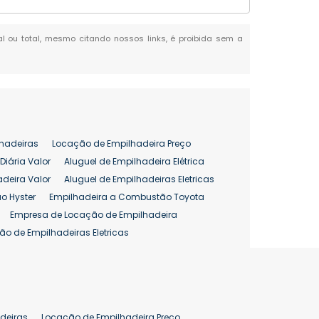
ial ou total, mesmo citando nossos links, é proibida sem a
hadeiras
Locação de Empilhadeira Preço
Diária Valor
Aluguel de Empilhadeira Elétrica
adeira Valor
Aluguel de Empilhadeiras Eletricas
o Hyster
Empilhadeira a Combustão Toyota
Empresa de Locação de Empilhadeira
ão de Empilhadeiras Eletricas
enção de Empilhadeiras
as
Preço Aluguel Empilhadeira
Comprar Empilhadeira Hyster
pilhadeira
Empilhadeira Venda
deiras
Locação de Empilhadeira Preço