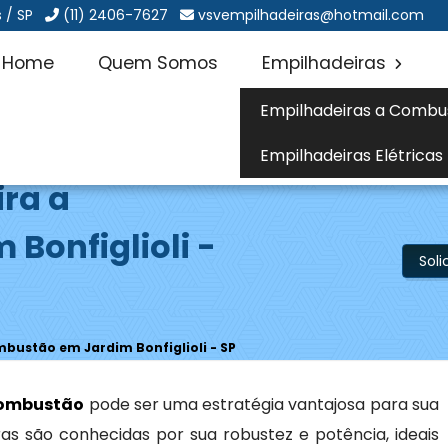
 / SP
(11) 2406-7627
vsvempilhadeiras@hotmail.com
Home
Quem Somos
Empilhadeiras
Empilhadeiras a Combu
Empilhadeiras Elétricas
ira a
Bonfiglioli -
Sol
bustão em Jardim Bonfiglioli - SP
combustão
pode ser uma estratégia vantajosa para sua
as são conhecidas por sua robustez e potência, ideais