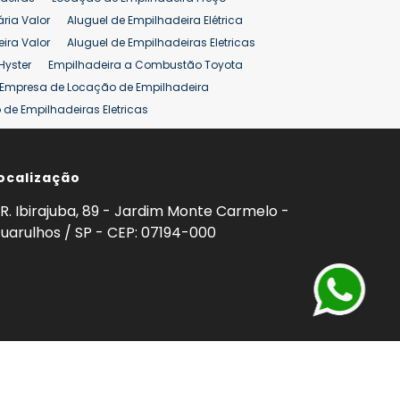
ão 25 ton
Preço de Empilhadeira 25 ton
ária Valor
Aluguel de Empilhadeira Elétrica
ira Valor
Aluguel de Empilhadeiras Eletricas
Hyster
Empilhadeira a Combustão Toyota
Empresa de Locação de Empilhadeira
de Empilhadeiras Eletricas
ção de Empilhadeiras
Preço Aluguel Empilhadeira
ocalização
omprar Empilhadeira Hyster
Venda de Empilhadeira
enda
Aluguel de Empilhadeira 25 ton
R. Ibirajuba, 89 - Jardim Monte Carmelo -
5 ton
Venda Empilhadeiras 25 ton
uarulhos / SP - CEP: 07194-000