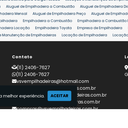
eira 25 ton
Comprar Empilhadeira 25 ton
Empilhadeira a Combust
a
Aluguel de Empilhadeira a Combustão
Aluguel de Empilhadeira Di
lhadeira Mensal
Aluguel de Empilhadeira Preço
Aluguel de Empilhade
pilhadeira
Empilhadeira a Combustão
Empilhadeira a Combustão 
hadeira Locação
Empilhadeira Toyota
Empresa de Empilhadeira
e Manutenção de Empilhadeiras
Locação de Empilhadeira
Locação 
ara Hipermercados
Locação Empilhadeira para Mercados
Manuten
a Empilhadeiras
Peças de Empilhadeiras
Peças para Empilhadeiras
mprar Empilhadeira Elétrica
Contato
Comprar Empilhadeira Eletrica Usada
L
C
adas
Venda Empilhadeiras
Preço de Empilhadeira
Empilhadeira V
(11) 2406-7627
a 25 ton
Empilhadeira a Combustão 25 ton
Preço de Empilhadeira 2
(11) 2406-7627
G
vsvempilhadeiras@hotmail.com
locacao@vsvempilhadeiras.com.br
manutencao@vsvempilhadeiras.com.br
a melhor experiência.
ACEITAR
financeiro@vsvempilhadeiras.com.br
compras@vsvempilhadeiras.com.br
 de empilhadeiras