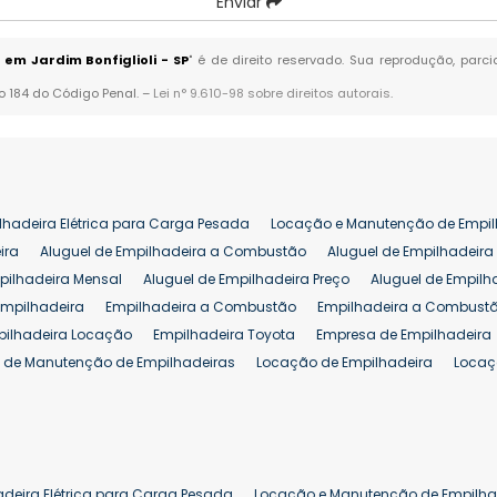
Enviar
em Jardim Bonfiglioli - SP
" é de direito reservado. Sua reprodução, parc
go 184 do Código Penal. –
Lei n° 9.610-98 sobre direitos autorais
.
lhadeira Elétrica para Carga Pesada
Locação e Manutenção de Empil
ira
Aluguel de Empilhadeira a Combustão
Aluguel de Empilhadeira 
pilhadeira Mensal
Aluguel de Empilhadeira Preço
Aluguel de Empilh
Empilhadeira
Empilhadeira a Combustão
Empilhadeira a Combustã
pilhadeira Locação
Empilhadeira Toyota
Empresa de Empilhadeira
 de Manutenção de Empilhadeiras
Locação de Empilhadeira
Locaç
 para Hipermercados
Locação Empilhadeira para Mercados
Manut
iva Empilhadeiras
Peças de Empilhadeiras
Peças para Empilhadeir
Comprar Empilhadeira Elétrica
Comprar Empilhadeira Eletrica Usada
Venda de Empilhadeiras Usadas
Venda Empilhadeiras
Preço de Em
adeira Elétrica para Carga Pesada
Locação e Manutenção de Empilha