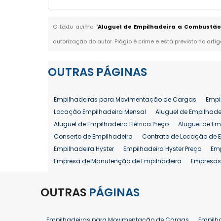
O texto acima "
Aluguel de Empilhadeira a Combustão 
autorização do autor. Plágio é crime e está previsto no arti
OUTRAS
PÁGINAS
Empilhadeiras para Movimentação de Cargas
Empi
Locação Empilhadeira Mensal
Aluguel de Empilhade
Aluguel de Empilhadeira Elétrica Preço
Aluguel de Em
Conserto de Empilhadeira
Contrato de Locação de 
Empilhadeira Hyster
Empilhadeira Hyster Preço
Em
Empresa de Manutenção de Empilhadeira
Empresas
Locação Empilhadeira Hyster
Locação Empilhadeira
Manutenção em Empilhadeiras
Manutenção Prevent
OUTRAS
PÁGINAS
Reforma de Empilhadeira
Comprar Empilhadeira
Venda de Empilhadeira
Venda de Empilhadeiras
Empilhadeiras para Movimentação de Cargas
Empilh