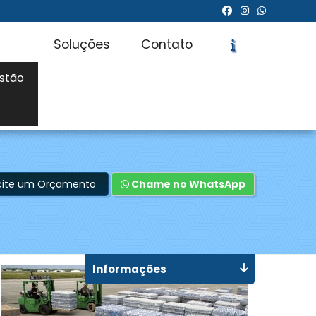
Soluções
Contato
stão
icite um Orçamento
Chame no WhatsApp
Informações