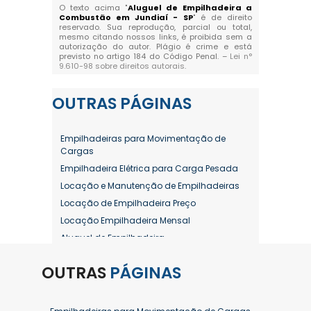
O texto acima "
Aluguel de Empilhadeira a
Combustão em Jundiaí - SP
" é de direito
reservado. Sua reprodução, parcial ou total,
mesmo citando nossos links, é proibida sem a
autorização do autor. Plágio é crime e está
previsto no artigo 184 do Código Penal. –
Lei n°
9.610-98 sobre direitos autorais
.
OUTRAS
PÁGINAS
Empilhadeiras para Movimentação de
Cargas
Empilhadeira Elétrica para Carga Pesada
Locação e Manutenção de Empilhadeiras
Locação de Empilhadeira Preço
Locação Empilhadeira Mensal
Aluguel de Empilhadeira
Aluguel de Empilhadeira a Combustão
OUTRAS
PÁGINAS
Aluguel de Empilhadeira Diária Valor
Aluguel de Empilhadeira Elétrica
Aluguel de Empilhadeira Elétrica Preço