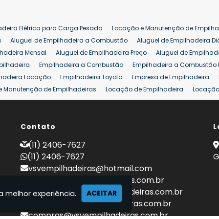
adeira Elétrica para Carga Pesada
Locação e Manutenção de Empilha
a
Aluguel de Empilhadeira a Combustão
Aluguel de Empilhadeira Di
lhadeira Mensal
Aluguel de Empilhadeira Preço
Aluguel de Empilhade
pilhadeira
Empilhadeira a Combustão
Empilhadeira a Combustão 
hadeira Locação
Empilhadeira Toyota
Empresa de Empilhadeira
e Manutenção de Empilhadeiras
Locação de Empilhadeira
Locação 
ara Hipermercados
Locação Empilhadeira para Mercados
Manuten
a Empilhadeiras
Peças de Empilhadeiras
Peças para Empilhadeiras
mprar Empilhadeira Elétrica
Contato
Comprar Empilhadeira Eletrica Usada
L
C
adas
Venda Empilhadeiras
Preço de Empilhadeira
Empilhadeira V
(11) 2406-7627
a 25 ton
Empilhadeira a Combustão 25 ton
Preço de Empilhadeira 2
(11) 2406-7627
G
vsvempilhadeiras@hotmail.com
locacao@vsvempilhadeiras.com.br
manutencao@vsvempilhadeiras.com.br
a melhor experiência.
ACEITAR
financeiro@vsvempilhadeiras.com.br
compras@vsvempilhadeiras.com.br