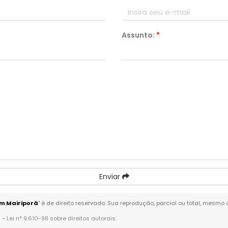
Assunto:
*
Enviar
m Mairiporã
" é de direito reservado. Sua reprodução, parcial ou total, mesmo
. –
Lei n° 9.610-98 sobre direitos autorais
.