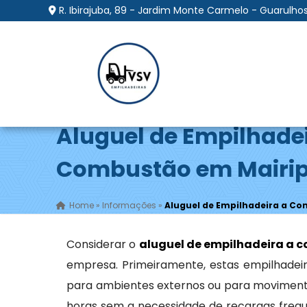
R. Ibirajuba, 89 - Jardim Monte Carmelo - Guarulhos
Aluguel de Empilhade
Combustão em Mairi
Home
»
Informações
»
Aluguel de Empilhadeira a C
Considerar o
aluguel de empilhadeira a 
empresa. Primeiramente, estas empilhadeir
para ambientes externos ou para moviment
horas sem a necessidade de recargas frequ