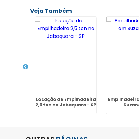
Veja Também
anutenção
Locação de Empilhadeira
Empilhadeir
eiras no
2,5 ton no Jabaquara - SP
Suzano
 Guarulhos