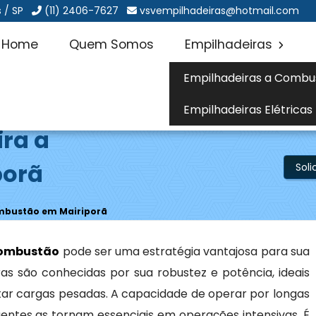
 / SP
(11) 2406-7627
vsvempilhadeiras@hotmail.com
Home
Quem Somos
Empilhadeiras
Empilhadeiras a Combu
Empilhadeiras Elétricas
ira a
porã
Sol
ombustão em Mairiporã
combustão
pode ser uma estratégia vantajosa para sua
as são conhecidas por sua robustez e potência, ideais
ar cargas pesadas. A capacidade de operar por longas
entes as tornam essenciais em operações intensivas. É