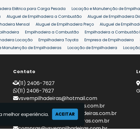
adeira Elétrica para Carga Pesada
Locação e Manutenção de Empilha
a
Aluguel de Empilhadeira a Combustão
Aluguel de Empilhadeira Di
lhadeira Mensal
Aluguel de Empilhadeira Preço
Aluguel de Empilhade
pilhadeira
Empilhadeira a Combustão
Empilhadeira a Combustão 
hadeira Locação
Empilhadeira Toyota
Empresa de Empilhadeira
e Manutenção de Empilhadeiras
Locação de Empilhadeira
Locação 
ara Hipermercados
Locação Empilhadeira para Mercados
Manuten
a Empilhadeiras
Peças de Empilhadeiras
Peças para Empilhadeiras
mprar Empilhadeira Elétrica
Contato
Comprar Empilhadeira Eletrica Usada
L
C
adas
Venda Empilhadeiras
Preço de Empilhadeira
Empilhadeira V
(11) 2406-7627
a 25 ton
Empilhadeira a Combustão 25 ton
Preço de Empilhadeira 2
(11) 2406-7627
G
vsvempilhadeiras@hotmail.com
locacao@vsvempilhadeiras.com.br
manutencao@vsvempilhadeiras.com.br
a melhor experiência.
ACEITAR
financeiro@vsvempilhadeiras.com.br
compras@vsvempilhadeiras.com.br