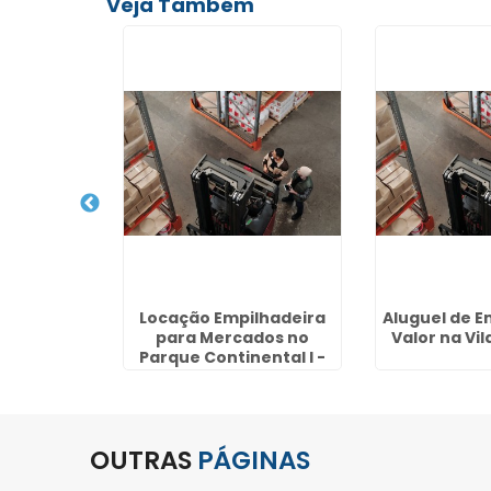
Veja Também
lhadeira
Locação Empilhadeira
Aluguel de E
ados em
para Mercados no
Valor na Vi
rato - SP
Parque Continental I -
Guarulhos
OUTRAS
PÁGINAS