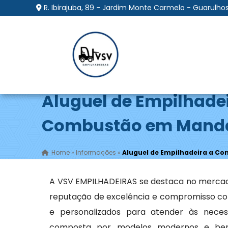
R. Ibirajuba, 89 - Jardim Monte Carmelo - Guarulhos
Aluguel de Empilhade
Combustão em Mand
Home
»
Informações
»
Aluguel de Empilhadeira a 
A VSV EMPILHADEIRAS se destaca no merca
reputação de excelência e compromisso com
e personalizados para atender às necess
composta por modelos modernos e bem 