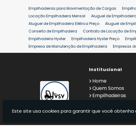
Empilhadeiras para Movimentação de Cargas
Empilh
Locação Empilhadeira Mensal
Aluguel de Empilhadeir
Aluguel de Empilhadeira Elétrica Preço
Aluguel de Empi
Conserto de Empilhadeira
Contrato de Locação de Em
Empilhadeira Hyster
Empilhadeira Hyster Preço
Empil
Empresa de Manutenção de Empilhadeira
Empresas d
Locação Empilhadeira Hyster
Locação Empilhadeira p
Manutenção em Empilhadeiras
Manutenção Preventiv
Reforma de Empilhadeira
Comprar Empilhadeira
Institucional
Co
Venda de Empilhadeiras
Venda de Empilhadeiras Us
Home
Locação de Empilhadeira 25 ton
Comprar Empilhadeir
Quem Somos
Empilhadeiras
Contato
Informações
Este site usa cookies para garantir que você obtenha 