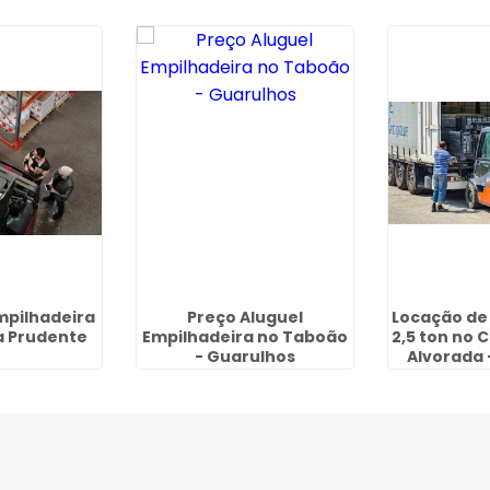
mpilhadeira
Preço Aluguel
Locação de
la Prudente
Empilhadeira no Taboão
2,5 ton no 
- Guarulhos
Alvorada 