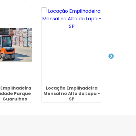
 Empilhadeira
Locação Empilhadeira
Empilhad
Cidade Parque
Mensal no Alto da Lapa -
Jardim Fl
- Guarulhos
SP
- G