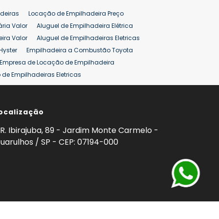
deiras
Locação de Empilhadeira Preço
ária Valor
Aluguel de Empilhadeira Elétrica
ira Valor
Aluguel de Empilhadeiras Eletricas
Hyster
Empilhadeira a Combustão Toyota
Empresa de Locação de Empilhadeira
de Empilhadeiras Eletricas
ção de Empilhadeiras
Preço Aluguel Empilhadeira
ocalização
omprar Empilhadeira Hyster
Venda de Empilhadeira
enda
Aluguel de Empilhadeira 25 ton
R. Ibirajuba, 89 - Jardim Monte Carmelo -
5 ton
Venda Empilhadeiras 25 ton
uarulhos / SP - CEP: 07194-000