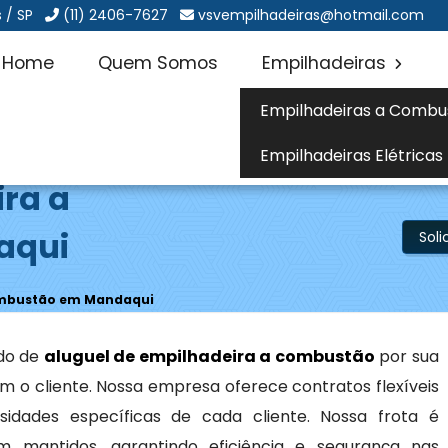
 / SP
(11) 2406-7627
vsvempilhadeiras@hotmail.com
Home
Quem Somos
Empilhadeiras
Empilhadeiras a Combu
Empilhadeiras Elétricas
ira a
aqui
Sol
Combustão em Mandaqui
do de
aluguel de empilhadeira a combustão
por sua
 o cliente. Nossa empresa oferece contratos flexíveis
idades específicas de cada cliente. Nossa frota é
mantidos, garantindo eficiência e segurança nas