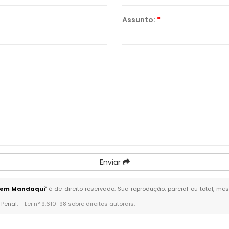
Assunto:
*
Enviar
o em Mandaqui
" é de direito reservado. Sua reprodução, parcial ou total, m
 Penal. –
Lei n° 9.610-98 sobre direitos autorais
.