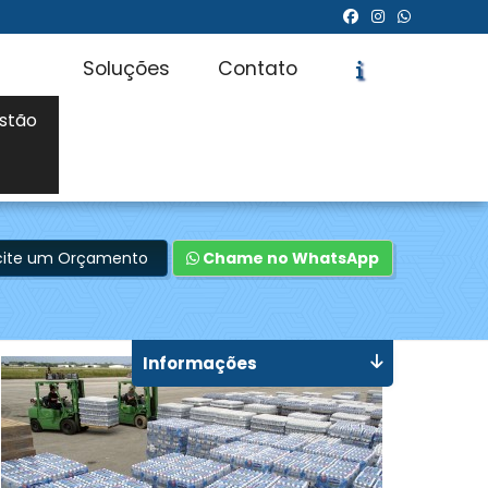
Soluções
Contato
stão
icite um Orçamento
Chame no WhatsApp
Informações