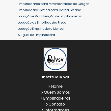
Empilhadeiras para Movimentação de Cargas
Empilhadeira Elétrica para Carga Pesada
Locação e Manutenção de Empilhadeiras
Locação de Empilhadeira Preço
Locação Empilhadeira Mensal
Aluguel de Empilhadeira
Aluguel de Empilhadeira a Combustão
Aluguel de Empilhadeira Diária Valor
Aluguel de Empilhadeira Elétrica
Aluguel de Empilhadeira Elétrica Preço
Aluguel de Empilhadeira Mensal
Aluguel de Empilhadeira Preço
Institucional
Aluguel de Empilhadeira Valor
Aluguel de Empilhadeiras Eletricas
Home
Conserto de Empilhadeira
Quem Somos
Contrato de Locação de Empilhadeira
Empilhadeiras
Empilhadeira a Combustão
Contato
Empilhadeira a Combustão Hyster
Informações