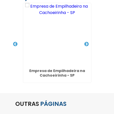
létrica
Empresa de Empilhadeira na
Alugue
oop -
Cachoeirinha - SP
P
OUTRAS
PÁGINAS