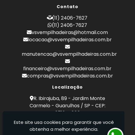
Empilhadeira a Combustão Toyota
Contato
Empilhadeira Hyster
Empilhadeira Hyster Preço
(11) 2406-7627
Empilhadeira Locação
(11) 2406-7627
Empilhadeira Toyota
vsvempilhadeiras@hotmail.com
Empresa de Empilhadeira
locacao@vsvempilhadeiras.com.br
Empresa de Locação de Empilhadeira
Empresa de Manutenção de Empilhadeira
manutencao@vsvempilhadeiras.com.br
Empresas de Manutenção de Empilhadeiras
Locação de Empilhadeira
financeiro@vsvempilhadeiras.com.br
Locação de Empilhadeiras Eletricas
compras@vsvempilhadeiras.com.br
Locação Empilhadeira Hyster
Locação Empilhadeira para Hipermercados
Localização
Locação Empilhadeira para Mercados
R. Ibirajuba, 89 - Jardim Monte
Manutenção de Empilhadeiras
Carmelo - Guarulhos / SP - CEP:
Manutenção em Empilhadeiras
07194-000
Manutenção Preventiva Empilhadeiras
Este site usa cookies para garantir que você
Peças de Empilhadeiras
VSV Empilhadeiras - Venda, locação e
obtenha a melhor experiência.
Peças para Empilhadeiras
manutenção de empilhadeiras