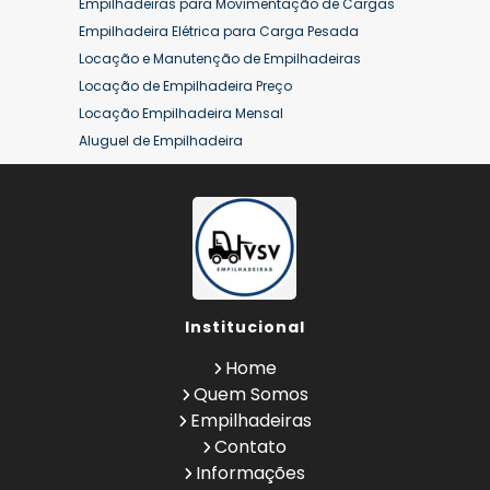
Empilhadeiras para Movimentação de Cargas
Empilhadeira Elétrica para Carga Pesada
Locação e Manutenção de Empilhadeiras
Locação de Empilhadeira Preço
Locação Empilhadeira Mensal
Aluguel de Empilhadeira
Aluguel de Empilhadeira a Combustão
Aluguel de Empilhadeira Diária Valor
Aluguel de Empilhadeira Elétrica
Aluguel de Empilhadeira Elétrica Preço
Aluguel de Empilhadeira Mensal
Aluguel de Empilhadeira Preço
Institucional
Aluguel de Empilhadeira Valor
Aluguel de Empilhadeiras Eletricas
Home
Conserto de Empilhadeira
Quem Somos
Contrato de Locação de Empilhadeira
Empilhadeiras
Empilhadeira a Combustão
Contato
Empilhadeira a Combustão Hyster
Informações