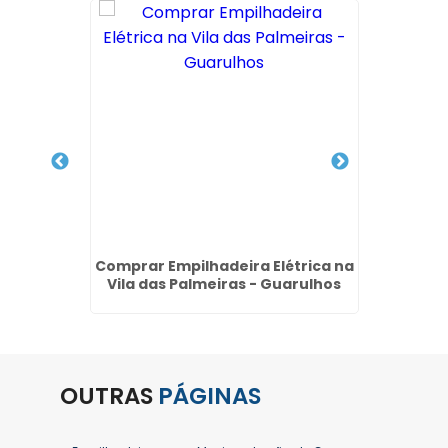
ster em
Comprar Empilhadeira Elétrica na
Locaçã
Vila das Palmeiras - Guarulhos
e
OUTRAS
PÁGINAS