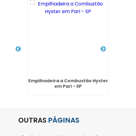
para
Empilhadeira a Combustão Hyster
Empil
P
em Pari - SP
OUTRAS
PÁGINAS