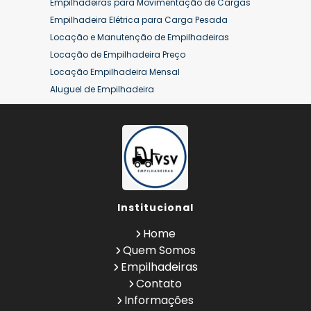
Empilhadeiras para Movimentação de Cargas
Empilhadeira Elétrica para Carga Pesada
Locação e Manutenção de Empilhadeiras
Locação de Empilhadeira Preço
Locação Empilhadeira Mensal
Aluguel de Empilhadeira
Aluguel de Empilhadeira a Combustão
Aluguel de Empilhadeira Diária Valor
Aluguel de Empilhadeira Elétrica
Aluguel de Empilhadeira Elétrica Preço
Aluguel de Empilhadeira Mensal
Aluguel de Empilhadeira Preço
Institucional
Aluguel de Empilhadeira Valor
Aluguel de Empilhadeiras Eletricas
Home
Conserto de Empilhadeira
Quem Somos
Contrato de Locação de Empilhadeira
Empilhadeiras
Empilhadeira a Combustão
Contato
Empilhadeira a Combustão Hyster
Informações