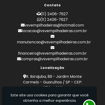
Empilhadeira a Combustão Toyota
Contato
Empilhadeira Hyster
Empilhadeira Hyster Preço
(11) 2406-7627
Empilhadeira Locação
(11) 2406-7627
Empilhadeira Toyota
vsvempilhadeiras@hotmail.com
Empresa de Empilhadeira
locacao@vsvempilhadeiras.com.br
Empresa de Locação de Empilhadeira
Empresa de Manutenção de Empilhadeira
manutencao@vsvempilhadeiras.com.br
Empresas de Manutenção de Empilhadeiras
Locação de Empilhadeira
financeiro@vsvempilhadeiras.com.br
Locação de Empilhadeiras Eletricas
compras@vsvempilhadeiras.com.br
Locação Empilhadeira Hyster
Locação Empilhadeira para Hipermercados
Localização
Locação Empilhadeira para Mercados
R. Ibirajuba, 89 - Jardim Monte
Manutenção de Empilhadeiras
Carmelo - Guarulhos / SP - CEP:
Manutenção em Empilhadeiras
07194-000
Manutenção Preventiva Empilhadeiras
Este site usa cookies para garantir que você
Peças de Empilhadeiras
VSV Empilhadeiras - Venda, locação e
obtenha a melhor experiência.
Peças para Empilhadeiras
manutenção de empilhadeiras