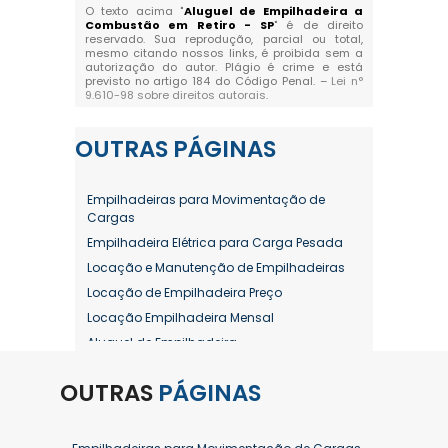
O texto acima "
Aluguel de Empilhadeira a
Combustão em Retiro - SP
" é de direito
reservado. Sua reprodução, parcial ou total,
mesmo citando nossos links, é proibida sem a
autorização do autor. Plágio é crime e está
previsto no artigo 184 do Código Penal. –
Lei n°
9.610-98 sobre direitos autorais
.
OUTRAS
PÁGINAS
Empilhadeiras para Movimentação de
Cargas
Empilhadeira Elétrica para Carga Pesada
Locação e Manutenção de Empilhadeiras
Locação de Empilhadeira Preço
Locação Empilhadeira Mensal
Aluguel de Empilhadeira
Aluguel de Empilhadeira a Combustão
OUTRAS
PÁGINAS
Aluguel de Empilhadeira Diária Valor
Aluguel de Empilhadeira Elétrica
Aluguel de Empilhadeira Elétrica Preço