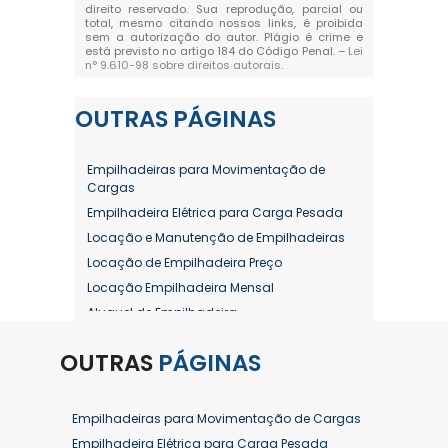
direito reservado. Sua reprodução, parcial ou
total, mesmo citando nossos links, é proibida
sem a autorização do autor. Plágio é crime e
está previsto no artigo 184 do Código Penal. –
Lei
n° 9.610-98 sobre direitos autorais
.
OUTRAS
PÁGINAS
Empilhadeiras para Movimentação de
Cargas
Empilhadeira Elétrica para Carga Pesada
Locação e Manutenção de Empilhadeiras
Locação de Empilhadeira Preço
Locação Empilhadeira Mensal
Aluguel de Empilhadeira
Aluguel de Empilhadeira a Combustão
OUTRAS
PÁGINAS
Aluguel de Empilhadeira Diária Valor
Aluguel de Empilhadeira Elétrica
Aluguel de Empilhadeira Elétrica Preço
Empilhadeiras para Movimentação de Cargas
Aluguel de Empilhadeira Mensal
Empilhadeira Elétrica para Carga Pesada