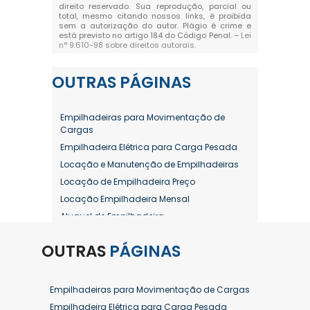
direito reservado. Sua reprodução, parcial ou
total, mesmo citando nossos links, é proibida
sem a autorização do autor. Plágio é crime e
está previsto no artigo 184 do Código Penal. –
Lei
n° 9.610-98 sobre direitos autorais
.
OUTRAS
PÁGINAS
Empilhadeiras para Movimentação de
Cargas
Empilhadeira Elétrica para Carga Pesada
Locação e Manutenção de Empilhadeiras
Locação de Empilhadeira Preço
Locação Empilhadeira Mensal
Aluguel de Empilhadeira
Aluguel de Empilhadeira a Combustão
OUTRAS
PÁGINAS
Aluguel de Empilhadeira Diária Valor
Aluguel de Empilhadeira Elétrica
Aluguel de Empilhadeira Elétrica Preço
Empilhadeiras para Movimentação de Cargas
Aluguel de Empilhadeira Mensal
Empilhadeira Elétrica para Carga Pesada