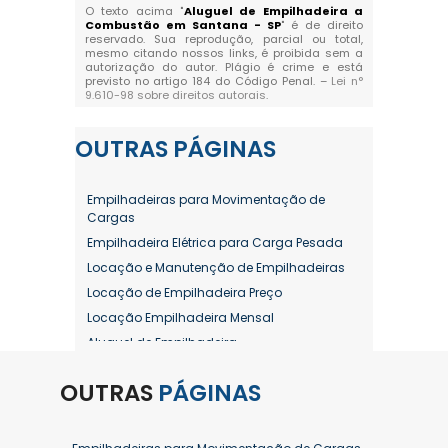
O texto acima "
Aluguel de Empilhadeira a
Combustão em Santana - SP
" é de direito
reservado. Sua reprodução, parcial ou total,
mesmo citando nossos links, é proibida sem a
autorização do autor. Plágio é crime e está
previsto no artigo 184 do Código Penal. –
Lei n°
9.610-98 sobre direitos autorais
.
OUTRAS
PÁGINAS
Empilhadeiras para Movimentação de
Cargas
Empilhadeira Elétrica para Carga Pesada
Locação e Manutenção de Empilhadeiras
Locação de Empilhadeira Preço
Locação Empilhadeira Mensal
Aluguel de Empilhadeira
Aluguel de Empilhadeira a Combustão
OUTRAS
PÁGINAS
Aluguel de Empilhadeira Diária Valor
Aluguel de Empilhadeira Elétrica
Aluguel de Empilhadeira Elétrica Preço