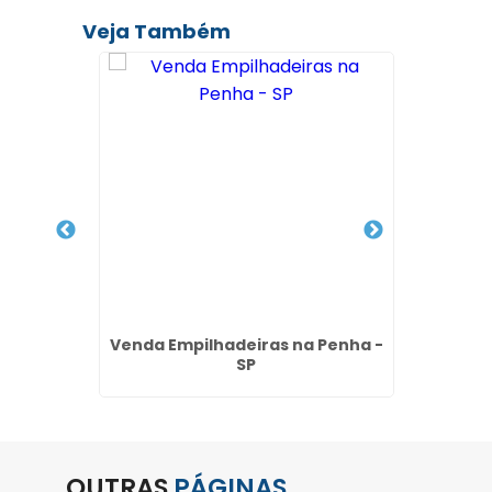
Veja Também
alor no
Venda Empilhadeiras na Penha -
Aluguel
rulhos
SP
do
OUTRAS
PÁGINAS