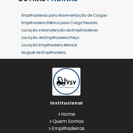
Empilhadeiras para Movimentação de Cargas
Empilhadeira Elétrica para Carga Pesada
Locação e Manutenção de Empilhadeiras
Locação de Empilhadeira Preço
Locação Empilhadeira Mensal
Aluguel de Empilhadeira
Aluguel de Empilhadeira a Combustão
Aluguel de Empilhadeira Diária Valor
Aluguel de Empilhadeira Elétrica
Aluguel de Empilhadeira Elétrica Preço
Aluguel de Empilhadeira Mensal
Aluguel de Empilhadeira Preço
Institucional
Aluguel de Empilhadeira Valor
Aluguel de Empilhadeiras Eletricas
Home
Conserto de Empilhadeira
Quem Somos
Contrato de Locação de Empilhadeira
Empilhadeiras