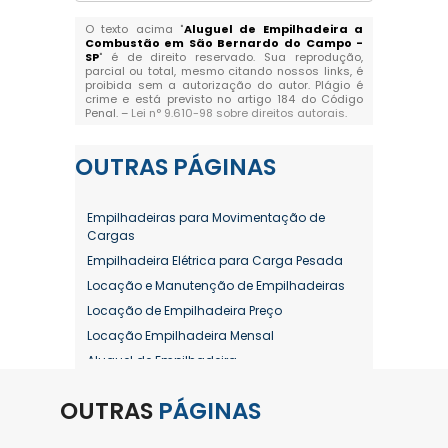
O texto acima "
Aluguel de Empilhadeira a
Combustão em São Bernardo do Campo -
SP
" é de direito reservado. Sua reprodução,
parcial ou total, mesmo citando nossos links, é
proibida sem a autorização do autor. Plágio é
crime e está previsto no artigo 184 do Código
Penal. –
Lei n° 9.610-98 sobre direitos autorais
.
OUTRAS
PÁGINAS
Empilhadeiras para Movimentação de
Cargas
Empilhadeira Elétrica para Carga Pesada
Locação e Manutenção de Empilhadeiras
Locação de Empilhadeira Preço
Locação Empilhadeira Mensal
Aluguel de Empilhadeira
Aluguel de Empilhadeira a Combustão
OUTRAS
PÁGINAS
Aluguel de Empilhadeira Diária Valor
Aluguel de Empilhadeira Elétrica