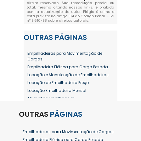
direito reservado. Sua reprodução, parcial ou
total, mesmo citando nossos links, é proibida
sem a autorização do autor. Plágio é crime e
está previsto no artigo 184 do Código Penal. –
Lei
n° 9.610-98 sobre direitos autorais
.
OUTRAS
PÁGINAS
Empilhadeiras para Movimentação de
Cargas
Empilhadeira Elétrica para Carga Pesada
Locação e Manutenção de Empilhadeiras
Locação de Empilhadeira Preço
Locação Empilhadeira Mensal
Aluguel de Empilhadeira
Aluguel de Empilhadeira a Combustão
OUTRAS
PÁGINAS
Aluguel de Empilhadeira Diária Valor
Aluguel de Empilhadeira Elétrica
Aluguel de Empilhadeira Elétrica Preço
Empilhadeiras para Movimentação de Cargas
Aluguel de Empilhadeira Mensal
Empilhadeira Elétrica para Carga Pesada