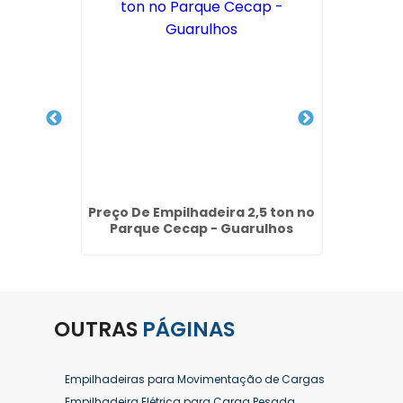
 de
Preço De Empilhadeira 2,5 ton no
Manute
- SP
Parque Cecap - Guarulhos
OUTRAS
PÁGINAS
Empilhadeiras para Movimentação de Cargas
Empilhadeira Elétrica para Carga Pesada