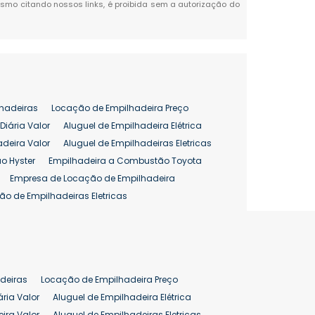
 mesmo citando nossos links, é proibida sem a autorização do
hadeiras
Locação de Empilhadeira Preço
Diária Valor
Aluguel de Empilhadeira Elétrica
adeira Valor
Aluguel de Empilhadeiras Eletricas
o Hyster
Empilhadeira a Combustão Toyota
Empresa de Locação de Empilhadeira
ão de Empilhadeiras Eletricas
enção de Empilhadeiras
as
Preço Aluguel Empilhadeira
Comprar Empilhadeira Hyster
pilhadeira
Empilhadeira Venda
deiras
Locação de Empilhadeira Preço
ão 25 ton
Preço de Empilhadeira 25 ton
ária Valor
Aluguel de Empilhadeira Elétrica
ira Valor
Aluguel de Empilhadeiras Eletricas