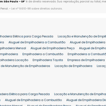
m São Paulo - SP
" é de direito reservado. Sua reprodução, parcial ou total,
 Penal. –
Lei n° 9.610-98 sobre direitos autorais
.
lhadeira Elétrica para Carga Pesada
Locação e Manutenção de Empil
ira
Aluguel de Empilhadeira a Combustão
Aluguel de Empilhadeira 
pilhadeira Mensal
Aluguel de Empilhadeira Preço
Aluguel de Empilh
Empilhadeira
Empilhadeira a Combustão
Empilhadeira a Combustã
pilhadeira Locação
Empilhadeira Toyota
Empresa de Empilhadeira
 de Manutenção de Empilhadeiras
Locação de Empilhadeira
Locaç
 para Hipermercados
Locação Empilhadeira para Mercados
Manut
iva Empilhadeiras
Peças de Empilhadeiras
Peças para Empilhadeir
Comprar Empilhadeira Elétrica
Comprar Empilhadeira Eletrica Usada
Venda de Empilhadeiras Usadas
Venda Empilhadeiras
Preço de Em
adeira Elétrica para Carga Pesada
Locação e Manutenção de Empilha
eira 25 ton
Comprar Empilhadeira 25 ton
Empilhadeira a Combust
a
Aluguel de Empilhadeira a Combustão
Aluguel de Empilhadeira Di
lhadeira Mensal
Aluguel de Empilhadeira Preço
Aluguel de Empilhade