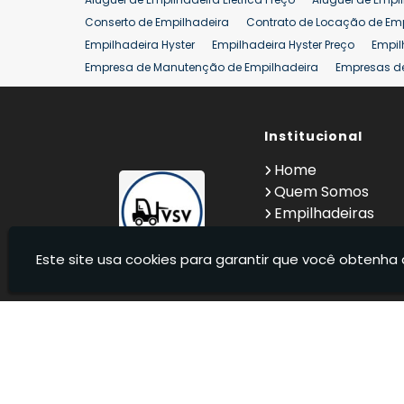
Conserto de Empilhadeira
Contrato de Locação de Em
Empilhadeira Hyster
Empilhadeira Hyster Preço
Empil
Empresa de Manutenção de Empilhadeira
Empresas d
Locação Empilhadeira Hyster
Locação Empilhadeira p
Manutenção em Empilhadeiras
Manutenção Preventiv
Reforma de Empilhadeira
Comprar Empilhadeira
Institucional
Co
Venda de Empilhadeiras
Venda de Empilhadeiras Us
Home
Locação de Empilhadeira 25 ton
Comprar Empilhadeir
Quem Somos
Empilhadeiras
Contato
Informações
Este site usa cookies para garantir que você obtenha 
VSV Empilhadeiras - Venda, locação e manutenção