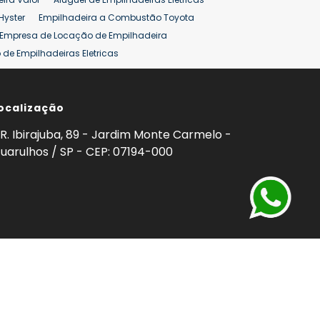
Hyster
Empilhadeira a Combustão Toyota
Empresa de Locação de Empilhadeira
de Empilhadeiras Eletricas
ção de Empilhadeiras
Preço Aluguel Empilhadeira
ocalização
omprar Empilhadeira Hyster
Venda de Empilhadeira
enda
Aluguel de Empilhadeira 25 ton
R. Ibirajuba, 89 - Jardim Monte Carmelo -
5 ton
Venda Empilhadeiras 25 ton
uarulhos / SP - CEP: 07194-000