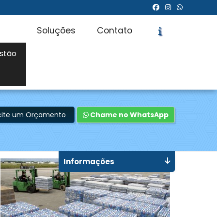
Soluções
Contato
stão
icite um Orçamento
Chame no WhatsApp
Informações