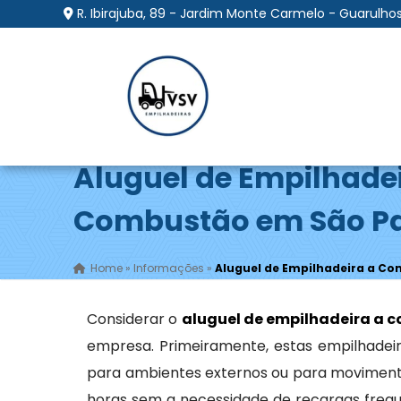
R. Ibirajuba, 89 - Jardim Monte Carmelo - Guarulhos
Aluguel de Empilhade
Combustão em São Pa
Home
»
Informações
»
Aluguel de Empilhadeira a Co
Considerar o
aluguel de empilhadeira a 
empresa. Primeiramente, estas empilhadeir
para ambientes externos ou para moviment
horas sem a necessidade de recargas frequ