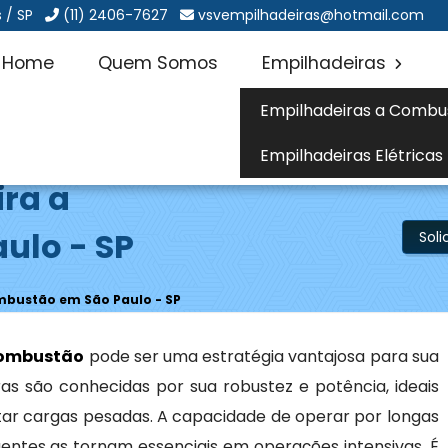
 / SP
(11) 2406-7627
vsvempilhadeiras@hotmail.com
Home
Quem Somos
Empilhadeiras
Empilhadeiras a Combu
Empilhadeiras Elétricas
ira a
ulo - SP
Sol
mbustão em São Paulo - SP
combustão
pode ser uma estratégia vantajosa para sua
as são conhecidas por sua robustez e potência, ideais
ar cargas pesadas. A capacidade de operar por longas
entes as tornam essenciais em operações intensivas. É