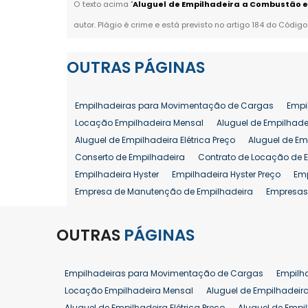
O texto acima "
Aluguel de Empilhadeira a Combustão e
autor. Plágio é crime e está previsto no artigo 184 do Código
OUTRAS
PÁGINAS
Empilhadeiras para Movimentação de Cargas
Empi
Locação Empilhadeira Mensal
Aluguel de Empilhade
Aluguel de Empilhadeira Elétrica Preço
Aluguel de Em
Conserto de Empilhadeira
Contrato de Locação de 
Empilhadeira Hyster
Empilhadeira Hyster Preço
Em
Empresa de Manutenção de Empilhadeira
Empresas
Locação Empilhadeira Hyster
Locação Empilhadeira
Manutenção em Empilhadeiras
Manutenção Prevent
OUTRAS
PÁGINAS
Reforma de Empilhadeira
Comprar Empilhadeira
Venda de Empilhadeira
Venda de Empilhadeiras
Empilhadeiras para Movimentação de Cargas
Empilh
Aluguel de Empilhadeira 25 ton
Locação de Empilhad
Locação Empilhadeira Mensal
Aluguel de Empilhadeir
Venda Empilhadeiras 25 ton
Aluguel de Empilhadeira Elétrica Preço
Aluguel de Empi