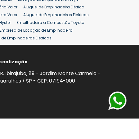
ão 25 ton
Preço de Empilhadeira 25 ton
ária Valor
Aluguel de Empilhadeira Elétrica
ira Valor
Aluguel de Empilhadeiras Eletricas
Hyster
Empilhadeira a Combustão Toyota
Empresa de Locação de Empilhadeira
de Empilhadeiras Eletricas
ção de Empilhadeiras
Preço Aluguel Empilhadeira
ocalização
omprar Empilhadeira Hyster
Venda de Empilhadeira
enda
Aluguel de Empilhadeira 25 ton
R. Ibirajuba, 89 - Jardim Monte Carmelo -
5 ton
Venda Empilhadeiras 25 ton
uarulhos / SP - CEP: 07194-000