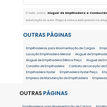
O texto acima "
Aluguel de Empilhadeira a Combustão
autorização do autor. Plágio é crime e está previsto no arti
OUTRAS
PÁGINAS
Empilhadeiras para Movimentação de Cargas
Empi
Locação Empilhadeira Mensal
Aluguel de Empilhade
Aluguel de Empilhadeira Elétrica Preço
Aluguel de Em
Conserto de Empilhadeira
Contrato de Locação de 
Empilhadeira Hyster
Empilhadeira Hyster Preço
Em
Empresa de Manutenção de Empilhadeira
Empresas
Locação Empilhadeira Hyster
Locação Empilhadeira
Manutenção em Empilhadeiras
Manutenção Prevent
OUTRAS
PÁGINAS
Reforma de Empilhadeira
Comprar Empilhadeira
Venda de Empilhadeira
Venda de Empilhadeiras
Empilhadeiras para Movimentação de Cargas
Empilh