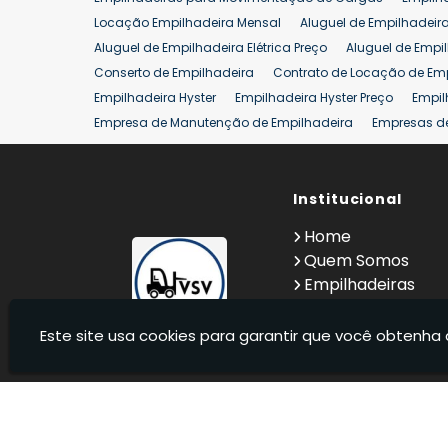
Aluguel de Empilhadeira 25 ton
Locação de Empilhad
Locação Empilhadeira Mensal
Aluguel de Empilhadeir
Venda Empilhadeiras 25 ton
Aluguel de Empilhadeira Elétrica Preço
Aluguel de Empi
Conserto de Empilhadeira
Contrato de Locação de Em
Empilhadeira Hyster
Empilhadeira Hyster Preço
Empil
Empresa de Manutenção de Empilhadeira
Empresas d
Locação Empilhadeira Hyster
Locação Empilhadeira p
Manutenção em Empilhadeiras
Manutenção Preventiv
Reforma de Empilhadeira
Comprar Empilhadeira
Institucional
Co
Venda de Empilhadeiras
Venda de Empilhadeiras Us
Home
Locação de Empilhadeira 25 ton
Comprar Empilhadeir
Quem Somos
Empilhadeiras
Contato
Informações
Este site usa cookies para garantir que você obtenha 
VSV Empilhadeiras - Venda, locação e manutenção