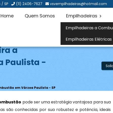
 / SP
(11) 2406-7627
vsvempilhadeiras@hotmail.com
Home
Quem Somos
Empilhadeiras
Empilhadeiras a Combu
Empilhadeiras Elétricas
ira a
 Paulista -
Sol
mbustão em Várzea Paulista - SP
combustão
pode ser uma estratégia vantajosa para sua
as são conhecidas por sua robustez e potência, ideais