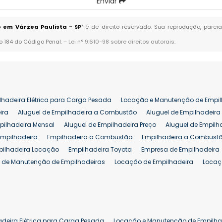
Enviar
 em Várzea Paulista - SP
" é de direito reservado. Sua reprodução, parci
go 184 do Código Penal. –
Lei n° 9.610-98 sobre direitos autorais
.
lhadeira Elétrica para Carga Pesada
Locação e Manutenção de Empil
ira
Aluguel de Empilhadeira a Combustão
Aluguel de Empilhadeira 
pilhadeira Mensal
Aluguel de Empilhadeira Preço
Aluguel de Empilh
Empilhadeira
Empilhadeira a Combustão
Empilhadeira a Combustã
pilhadeira Locação
Empilhadeira Toyota
Empresa de Empilhadeira
 de Manutenção de Empilhadeiras
Locação de Empilhadeira
Locaç
 para Hipermercados
Locação Empilhadeira para Mercados
Manut
iva Empilhadeiras
Peças de Empilhadeiras
Peças para Empilhadeir
Comprar Empilhadeira Elétrica
Comprar Empilhadeira Eletrica Usada
Venda de Empilhadeiras Usadas
Venda Empilhadeiras
Preço de Em
adeira Elétrica para Carga Pesada
Locação e Manutenção de Empilha