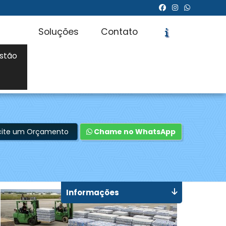
Soluções
Contato
stão
icite um Orçamento
Chame no WhatsApp
Informações