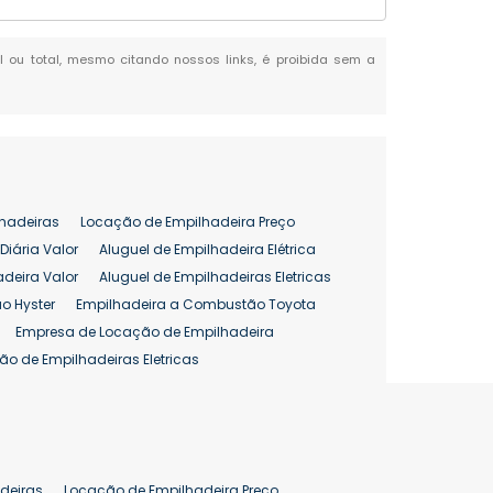
al ou total, mesmo citando nossos links, é proibida sem a
hadeiras
Locação de Empilhadeira Preço
Diária Valor
Aluguel de Empilhadeira Elétrica
adeira Valor
Aluguel de Empilhadeiras Eletricas
o Hyster
Empilhadeira a Combustão Toyota
Empresa de Locação de Empilhadeira
ão de Empilhadeiras Eletricas
enção de Empilhadeiras
as
Preço Aluguel Empilhadeira
Comprar Empilhadeira Hyster
pilhadeira
Empilhadeira Venda
deiras
Locação de Empilhadeira Preço