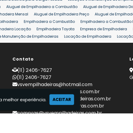
eira 25 ton
Comprar Empilhadeira 25 ton
Empilhadeira a Combust
a
Aluguel de Empilhadeira a Combustão
Aluguel de Empilhadeira Di
lhadeira Mensal
Aluguel de Empilhadeira Preço
Aluguel de Empilhade
pilhadeira
Empilhadeira a Combustão
Empilhadeira a Combustão 
hadeira Locação
Empilhadeira Toyota
Empresa de Empilhadeira
e Manutenção de Empilhadeiras
Locação de Empilhadeira
Locação 
ara Hipermercados
Locação Empilhadeira para Mercados
Manuten
a Empilhadeiras
Peças de Empilhadeiras
Peças para Empilhadeiras
mprar Empilhadeira Elétrica
Contato
Comprar Empilhadeira Eletrica Usada
L
C
adas
Venda Empilhadeiras
Preço de Empilhadeira
Empilhadeira V
(11) 2406-7627
a 25 ton
Empilhadeira a Combustão 25 ton
Preço de Empilhadeira 2
(11) 2406-7627
G
vsvempilhadeiras@hotmail.com
locacao@vsvempilhadeiras.com.br
manutencao@vsvempilhadeiras.com.br
a melhor experiência.
ACEITAR
financeiro@vsvempilhadeiras.com.br
compras@vsvempilhadeiras.com.br
 de empilhadeiras