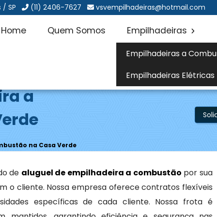
 / SP
(11) 2406-7627
vsvempilhadeiras@hotmail.com
Home
Quem Somos
Empilhadeiras
Empilhadeiras a Combu
Empilhadeiras Elétricas
ira a
Verde
Sol
ombustão na Casa Verde
do de
aluguel de empilhadeira a combustão
por sua
 o cliente. Nossa empresa oferece contratos flexíveis
idades específicas de cada cliente. Nossa frota é
mantidos, garantindo eficiência e segurança nas