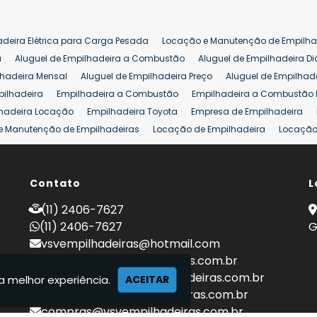
adeira Elétrica para Carga Pesada
Locação e Manutenção de Empilha
a
Aluguel de Empilhadeira a Combustão
Aluguel de Empilhadeira Di
lhadeira Mensal
Aluguel de Empilhadeira Preço
Aluguel de Empilhade
pilhadeira
Empilhadeira a Combustão
Empilhadeira a Combustão 
hadeira Locação
Empilhadeira Toyota
Empresa de Empilhadeira
e Manutenção de Empilhadeiras
Locação de Empilhadeira
Locação 
ara Hipermercados
Locação Empilhadeira para Mercados
Manuten
a Empilhadeiras
Peças de Empilhadeiras
Peças para Empilhadeiras
mprar Empilhadeira Elétrica
Contato
Comprar Empilhadeira Eletrica Usada
L
C
adas
Venda Empilhadeiras
Preço de Empilhadeira
Empilhadeira V
(11) 2406-7627
a 25 ton
Empilhadeira a Combustão 25 ton
Preço de Empilhadeira 2
(11) 2406-7627
G
vsvempilhadeiras@hotmail.com
locacao@vsvempilhadeiras.com.br
manutencao@vsvempilhadeiras.com.br
a melhor experiência.
ACEITAR
financeiro@vsvempilhadeiras.com.br
compras@vsvempilhadeiras.com.br