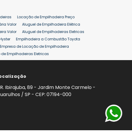
deiras
Locação de Empilhadeira Preço
ária Valor
Aluguel de Empilhadeira Elétrica
ira Valor
Aluguel de Empilhadeiras Eletricas
Hyster
Empilhadeira a Combustão Toyota
Empresa de Locação de Empilhadeira
de Empilhadeiras Eletricas
ção de Empilhadeiras
Preço Aluguel Empilhadeira
ocalização
omprar Empilhadeira Hyster
Venda de Empilhadeira
enda
Aluguel de Empilhadeira 25 ton
R. Ibirajuba, 89 - Jardim Monte Carmelo -
5 ton
Venda Empilhadeiras 25 ton
uarulhos / SP - CEP: 07194-000