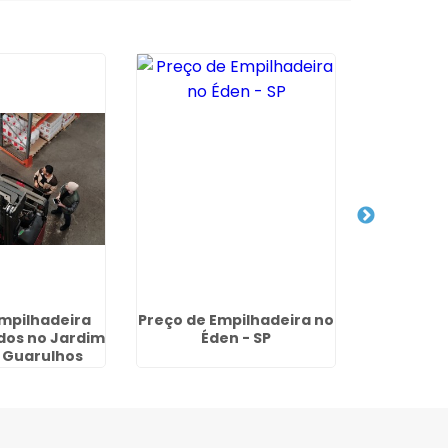
mpilhadeira
Preço de Empilhadeira no
Comprar
dos no Jardim
Éden - SP
Eletrica 
- Guarulhos
Limpo P