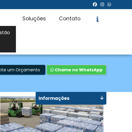
Soluções
Contato
stão
icite um Orçamento
Chame no WhatsApp
Informações