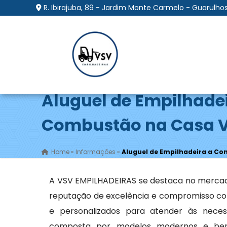
R. Ibirajuba, 89 - Jardim Monte Carmelo - Guarulhos
Aluguel de Empilhade
Combustão na Casa 
Home
»
Informações
»
Aluguel de Empilhadeira a C
A VSV EMPILHADEIRAS se destaca no merca
reputação de excelência e compromisso com
e personalizados para atender às necess
composta por modelos modernos e bem 