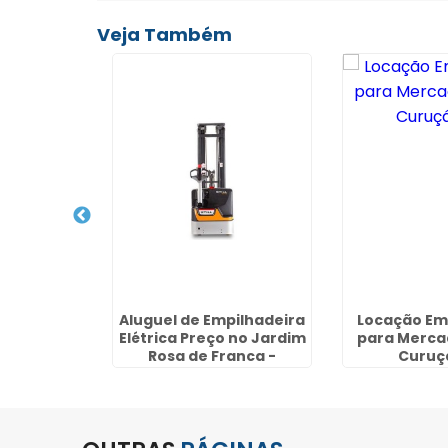
Veja Também
ão de
Aluguel de Empilhadeira
Locação Em
 na Mooca
Elétrica Preço no Jardim
para Mercad
Rosa de Franca -
Curuçá
Guarulhos