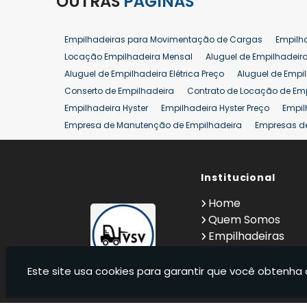
OUTRAS
PÁGINAS
Empilhadeiras para Movimentação de Cargas
Empilh
Locação Empilhadeira Mensal
Aluguel de Empilhadeir
Aluguel de Empilhadeira Elétrica Preço
Aluguel de Empi
Conserto de Empilhadeira
Contrato de Locação de Em
Empilhadeira Hyster
Empilhadeira Hyster Preço
Empil
Empresa de Manutenção de Empilhadeira
Empresas d
Locação Empilhadeira Hyster
Locação Empilhadeira p
Manutenção em Empilhadeiras
Manutenção Preventiv
Reforma de Empilhadeira
Comprar Empilhadeira
Institucional
Co
Venda de Empilhadeiras
Venda de Empilhadeiras Us
Home
Locação de Empilhadeira 25 ton
Comprar Empilhadeir
Quem Somos
Empilhadeiras
Contato
Informações
Este site usa cookies para garantir que você obtenha 