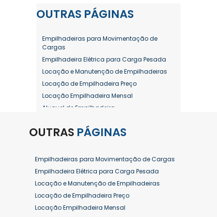
OUTRAS
PÁGINAS
Empilhadeiras para Movimentação de
Cargas
Empilhadeira Elétrica para Carga Pesada
Locação e Manutenção de Empilhadeiras
Locação de Empilhadeira Preço
Locação Empilhadeira Mensal
Aluguel de Empilhadeira
Aluguel de Empilhadeira a Combustão
OUTRAS
PÁGINAS
Aluguel de Empilhadeira Diária Valor
Aluguel de Empilhadeira Elétrica
Aluguel de Empilhadeira Elétrica Preço
Empilhadeiras para Movimentação de Cargas
Aluguel de Empilhadeira Mensal
Empilhadeira Elétrica para Carga Pesada
Aluguel de Empilhadeira Preço
Locação e Manutenção de Empilhadeiras
Aluguel de Empilhadeira Valor
Locação de Empilhadeira Preço
Aluguel de Empilhadeiras Eletricas
Locação Empilhadeira Mensal
Conserto de Empilhadeira