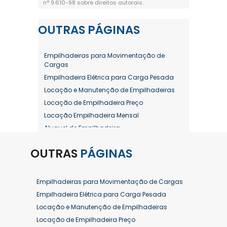
n° 9.610-98 sobre direitos autorais
.
OUTRAS
PÁGINAS
Empilhadeiras para Movimentação de
Cargas
Empilhadeira Elétrica para Carga Pesada
Locação e Manutenção de Empilhadeiras
Locação de Empilhadeira Preço
Locação Empilhadeira Mensal
Aluguel de Empilhadeira
Aluguel de Empilhadeira a Combustão
OUTRAS
PÁGINAS
Aluguel de Empilhadeira Diária Valor
Aluguel de Empilhadeira Elétrica
Aluguel de Empilhadeira Elétrica Preço
Empilhadeiras para Movimentação de Cargas
Aluguel de Empilhadeira Mensal
Empilhadeira Elétrica para Carga Pesada
Aluguel de Empilhadeira Preço
Locação e Manutenção de Empilhadeiras
Aluguel de Empilhadeira Valor
Locação de Empilhadeira Preço