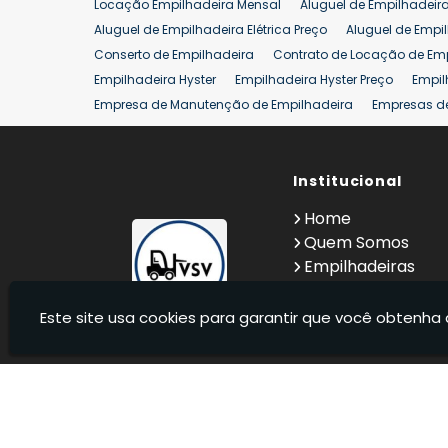
Locação Empilhadeira Mensal
Aluguel de Empilhadeir
Venda Empilhadeiras 25 ton
Aluguel de Empilhadeira Elétrica Preço
Aluguel de Empi
Conserto de Empilhadeira
Contrato de Locação de Em
Empilhadeira Hyster
Empilhadeira Hyster Preço
Empil
Empresa de Manutenção de Empilhadeira
Empresas d
Locação Empilhadeira Hyster
Locação Empilhadeira p
Manutenção em Empilhadeiras
Manutenção Preventiv
Reforma de Empilhadeira
Comprar Empilhadeira
Institucional
Co
Venda de Empilhadeiras
Venda de Empilhadeiras Us
Home
Locação de Empilhadeira 25 ton
Comprar Empilhadeir
Quem Somos
Empilhadeiras
Contato
Informações
Este site usa cookies para garantir que você obtenha 
VSV Empilhadeiras - Venda, locação e manutenção