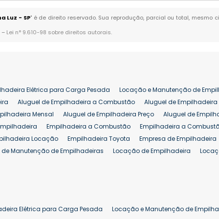
a Luz - SP
" é de direito reservado. Sua reprodução, parcial ou total, mesmo 
. –
Lei n° 9.610-98 sobre direitos autorais
.
lhadeira Elétrica para Carga Pesada
Locação e Manutenção de Empil
ira
Aluguel de Empilhadeira a Combustão
Aluguel de Empilhadeira 
pilhadeira Mensal
Aluguel de Empilhadeira Preço
Aluguel de Empilh
Empilhadeira
Empilhadeira a Combustão
Empilhadeira a Combustã
pilhadeira Locação
Empilhadeira Toyota
Empresa de Empilhadeira
 de Manutenção de Empilhadeiras
Locação de Empilhadeira
Locaç
 para Hipermercados
Locação Empilhadeira para Mercados
Manut
iva Empilhadeiras
Peças de Empilhadeiras
Peças para Empilhadeir
Comprar Empilhadeira Elétrica
Comprar Empilhadeira Eletrica Usada
Venda de Empilhadeiras Usadas
Venda Empilhadeiras
Preço de Em
adeira Elétrica para Carga Pesada
Locação e Manutenção de Empilha
eira 25 ton
Comprar Empilhadeira 25 ton
Empilhadeira a Combust