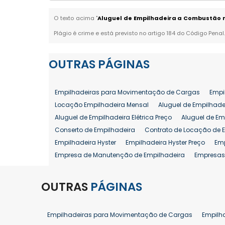
O texto acima "
Aluguel de Empilhadeira a Combustão n
Plágio é crime e está previsto no artigo 184 do Código Penal
OUTRAS
PÁGINAS
Empilhadeiras para Movimentação de Cargas
Empi
Locação Empilhadeira Mensal
Aluguel de Empilhade
Aluguel de Empilhadeira Elétrica Preço
Aluguel de Em
Conserto de Empilhadeira
Contrato de Locação de 
Empilhadeira Hyster
Empilhadeira Hyster Preço
Em
Empresa de Manutenção de Empilhadeira
Empresas
Locação Empilhadeira Hyster
Locação Empilhadeira
Manutenção em Empilhadeiras
Manutenção Prevent
OUTRAS
PÁGINAS
Reforma de Empilhadeira
Comprar Empilhadeira
Venda de Empilhadeira
Venda de Empilhadeiras
Empilhadeiras para Movimentação de Cargas
Empilh
Aluguel de Empilhadeira 25 ton
Locação de Empilhad