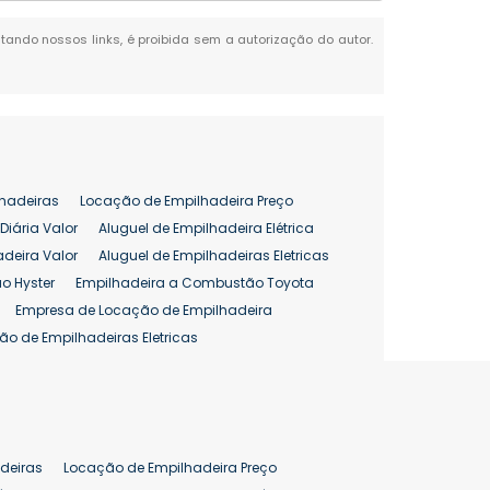
citando nossos links, é proibida sem a autorização do autor.
hadeiras
Locação de Empilhadeira Preço
Diária Valor
Aluguel de Empilhadeira Elétrica
adeira Valor
Aluguel de Empilhadeiras Eletricas
o Hyster
Empilhadeira a Combustão Toyota
Empresa de Locação de Empilhadeira
ão de Empilhadeiras Eletricas
enção de Empilhadeiras
as
Preço Aluguel Empilhadeira
Comprar Empilhadeira Hyster
pilhadeira
Empilhadeira Venda
deiras
Locação de Empilhadeira Preço
ão 25 ton
Preço de Empilhadeira 25 ton