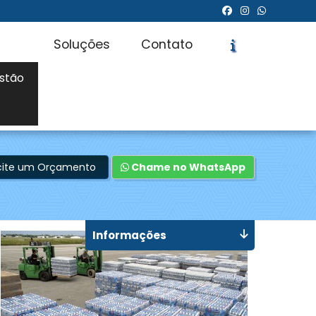
Soluções
Contato
stão
icite um Orçamento
Chame no WhatsApp
Informações