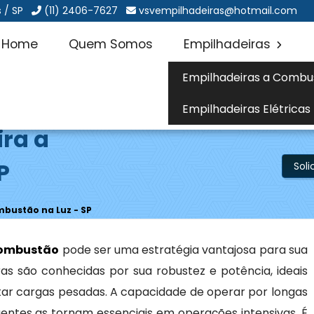
 / SP
(11) 2406-7627
vsvempilhadeiras@hotmail.com
Home
Quem Somos
Empilhadeiras
Empilhadeiras a Combu
Empilhadeiras Elétricas
ira a
P
Sol
mbustão na Luz - SP
combustão
pode ser uma estratégia vantajosa para sua
as são conhecidas por sua robustez e potência, ideais
ar cargas pesadas. A capacidade de operar por longas
entes as tornam essenciais em operações intensivas. É