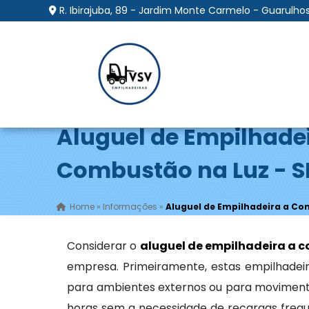
R. Ibirajuba, 89 - Jardim Monte Carmelo - Guarulhos
Aluguel de Empilhade
Combustão na Luz - S
Home
»
Informações
»
Aluguel de Empilhadeira a Co
Considerar o
aluguel de empilhadeira a 
empresa. Primeiramente, estas empilhadeir
para ambientes externos ou para moviment
horas sem a necessidade de recargas frequ