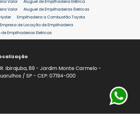
ária Valor
Aluguel de Empilhadeira Elétrica
ira Valor
Aluguel de Empilhadeiras Eletricas
Hyster
Empilhadeira a Combustão Toyota
Empresa de Locação de Empilhadeira
de Empilhadeiras Eletricas
ção de Empilhadeiras
Preço Aluguel Empilhadeira
ocalização
omprar Empilhadeira Hyster
Venda de Empilhadeira
enda
Aluguel de Empilhadeira 25 ton
R. Ibirajuba, 89 - Jardim Monte Carmelo -
5 ton
Venda Empilhadeiras 25 ton
uarulhos / SP - CEP: 07194-000