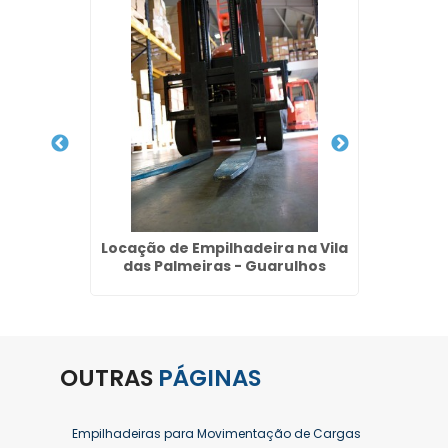
 de
Locação de Empilhadeira na Vila
Conser
m IV
das Palmeiras - Guarulhos
hos
OUTRAS
PÁGINAS
Empilhadeiras para Movimentação de Cargas