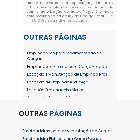
direito reservado. Sua reprodução, parcial ou
total, mesmo citando nossos links, é proibida
sem a autorização do autor. Plágio é crime e
está previsto no artigo 184 do Código Penal. –
Lei
n° 9.610-98 sobre direitos autorais
.
OUTRAS
PÁGINAS
Empilhadeiras para Movimentação de
Cargas
Empilhadeira Elétrica para Carga Pesada
Locação e Manutenção de Empilhadeiras
Locação de Empilhadeira Preço
Locação Empilhadeira Mensal
Aluguel de Empilhadeira
Aluguel de Empilhadeira a Combustão
OUTRAS
PÁGINAS
Aluguel de Empilhadeira Diária Valor
Aluguel de Empilhadeira Elétrica
Aluguel de Empilhadeira Elétrica Preço
Empilhadeiras para Movimentação de Cargas
Aluguel de Empilhadeira Mensal
Empilhadeira Elétrica para Carga Pesada