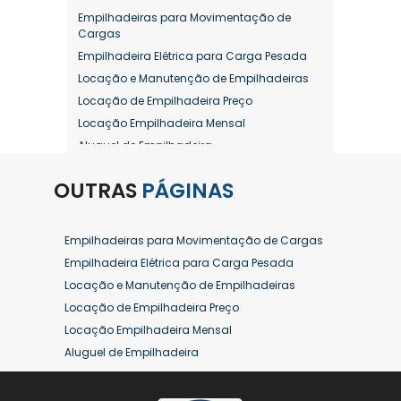
Empilhadeiras para Movimentação de
Cargas
Empilhadeira Elétrica para Carga Pesada
Locação e Manutenção de Empilhadeiras
Locação de Empilhadeira Preço
Locação Empilhadeira Mensal
Aluguel de Empilhadeira
Aluguel de Empilhadeira a Combustão
OUTRAS
PÁGINAS
Aluguel de Empilhadeira Diária Valor
Aluguel de Empilhadeira Elétrica
Aluguel de Empilhadeira Elétrica Preço
Empilhadeiras para Movimentação de Cargas
Aluguel de Empilhadeira Mensal
Empilhadeira Elétrica para Carga Pesada
Aluguel de Empilhadeira Preço
Locação e Manutenção de Empilhadeiras
Aluguel de Empilhadeira Valor
Locação de Empilhadeira Preço
Aluguel de Empilhadeiras Eletricas
Locação Empilhadeira Mensal
Conserto de Empilhadeira
Aluguel de Empilhadeira
Contrato de Locação de Empilhadeira
Aluguel de Empilhadeira a Combustão
Empilhadeira a Combustão
Aluguel de Empilhadeira Diária Valor