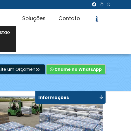
Soluções
Contato
stão
icite um Orçamento
Chame no WhatsApp
Informações