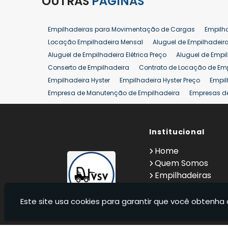
OUTRAS
PÁGINAS
Empilhadeiras para Movimentação de Cargas
Empilh
Locação Empilhadeira Mensal
Aluguel de Empilhadeir
Aluguel de Empilhadeira Elétrica Preço
Aluguel de Empi
Conserto de Empilhadeira
Contrato de Locação de Em
Empilhadeira Hyster
Empilhadeira Hyster Preço
Empil
Empresa de Manutenção de Empilhadeira
Empresas d
Locação Empilhadeira Hyster
Locação Empilhadeira p
Manutenção em Empilhadeiras
Manutenção Preventiv
Reforma de Empilhadeira
Comprar Empilhadeira
Institucional
Co
Venda de Empilhadeiras
Venda de Empilhadeiras Us
Home
Locação de Empilhadeira 25 ton
Comprar Empilhadeir
Quem Somos
Empilhadeiras
Contato
Informações
Este site usa cookies para garantir que você obtenha 