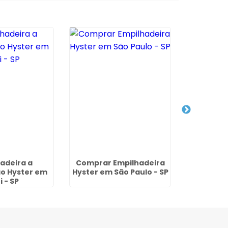
adeira a
Comprar Empilhadeira
Peças de
o Hyster em
Hyster em São Paulo - SP
no Cida
i - SP
Gu