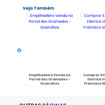
Veja Também
ão em
Empilhadeira Venda no
Comprar Em
s na Vila
Portal dos Gramados -
Eletrica 
- SP
Guarulhos
Francisco M