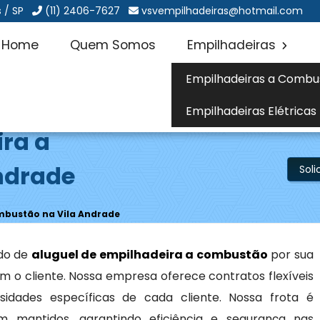
 / SP
(11) 2406-7627
vsvempilhadeiras@hotmail.com
Home
Quem Somos
Empilhadeiras
Empilhadeiras a Combu
Empilhadeiras Elétricas
ira a
ndrade
Sol
mbustão na Vila Andrade
do de
aluguel de empilhadeira a combustão
por sua
 o cliente. Nossa empresa oferece contratos flexíveis
idades específicas de cada cliente. Nossa frota é
mantidos, garantindo eficiência e segurança nas