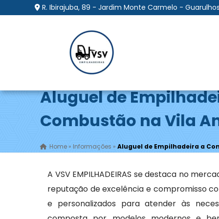
R. Ibirajuba, 89 - Jardim Monte Carmelo - Guarulhos
Aluguel de Empilhade
Combustão na Vila A
Home
»
Informações
»
Aluguel de Empilhadeira a Co
A VSV EMPILHADEIRAS se destaca no merca
reputação de excelência e compromisso com
e personalizados para atender às necess
composta por modelos modernos e bem 