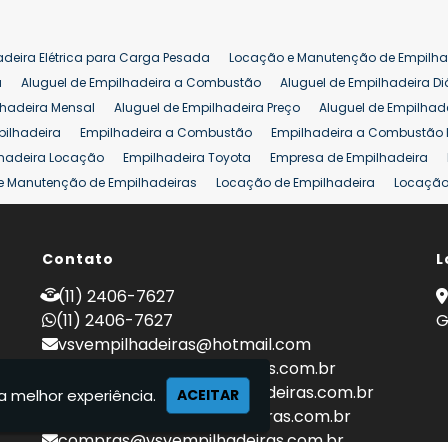
adeira Elétrica para Carga Pesada
Locação e Manutenção de Empilha
a
Aluguel de Empilhadeira a Combustão
Aluguel de Empilhadeira Di
lhadeira Mensal
Aluguel de Empilhadeira Preço
Aluguel de Empilhade
pilhadeira
Empilhadeira a Combustão
Empilhadeira a Combustão 
hadeira Locação
Empilhadeira Toyota
Empresa de Empilhadeira
e Manutenção de Empilhadeiras
Locação de Empilhadeira
Locação 
ara Hipermercados
Locação Empilhadeira para Mercados
Manuten
a Empilhadeiras
Peças de Empilhadeiras
Peças para Empilhadeiras
mprar Empilhadeira Elétrica
Contato
Comprar Empilhadeira Eletrica Usada
L
C
adas
Venda Empilhadeiras
Preço de Empilhadeira
Empilhadeira V
(11) 2406-7627
a 25 ton
Empilhadeira a Combustão 25 ton
Preço de Empilhadeira 2
(11) 2406-7627
G
vsvempilhadeiras@hotmail.com
locacao@vsvempilhadeiras.com.br
manutencao@vsvempilhadeiras.com.br
a melhor experiência.
ACEITAR
financeiro@vsvempilhadeiras.com.br
compras@vsvempilhadeiras.com.br