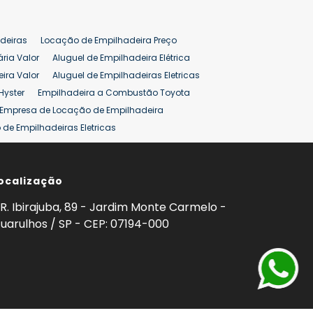
deiras
Locação de Empilhadeira Preço
ária Valor
Aluguel de Empilhadeira Elétrica
ira Valor
Aluguel de Empilhadeiras Eletricas
Hyster
Empilhadeira a Combustão Toyota
Empresa de Locação de Empilhadeira
de Empilhadeiras Eletricas
ção de Empilhadeiras
Preço Aluguel Empilhadeira
ocalização
omprar Empilhadeira Hyster
Venda de Empilhadeira
enda
Aluguel de Empilhadeira 25 ton
R. Ibirajuba, 89 - Jardim Monte Carmelo -
5 ton
Venda Empilhadeiras 25 ton
uarulhos / SP - CEP: 07194-000