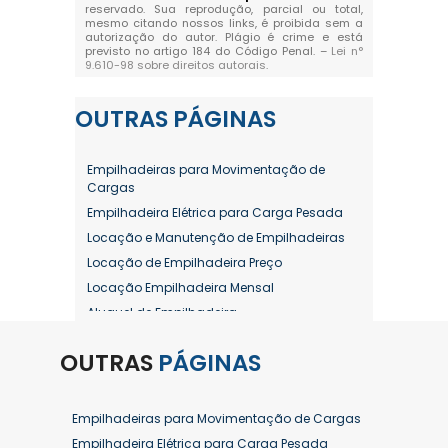
reservado. Sua reprodução, parcial ou total,
mesmo citando nossos links, é proibida sem a
autorização do autor. Plágio é crime e está
previsto no artigo 184 do Código Penal. –
Lei n°
9.610-98 sobre direitos autorais
.
OUTRAS
PÁGINAS
Empilhadeiras para Movimentação de
Cargas
Empilhadeira Elétrica para Carga Pesada
Locação e Manutenção de Empilhadeiras
Locação de Empilhadeira Preço
Locação Empilhadeira Mensal
Aluguel de Empilhadeira
Aluguel de Empilhadeira a Combustão
OUTRAS
PÁGINAS
Aluguel de Empilhadeira Diária Valor
Aluguel de Empilhadeira Elétrica
Aluguel de Empilhadeira Elétrica Preço
Empilhadeiras para Movimentação de Cargas
Aluguel de Empilhadeira Mensal
Empilhadeira Elétrica para Carga Pesada