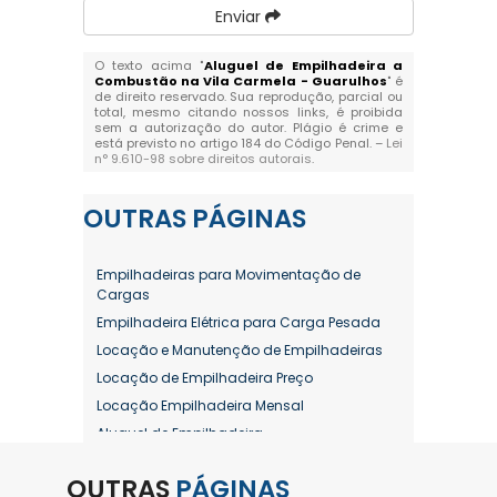
Enviar
O texto acima "
Aluguel de Empilhadeira a
Combustão na Vila Carmela - Guarulhos
" é
de direito reservado. Sua reprodução, parcial ou
total, mesmo citando nossos links, é proibida
sem a autorização do autor. Plágio é crime e
está previsto no artigo 184 do Código Penal. –
Lei
n° 9.610-98 sobre direitos autorais
.
OUTRAS
PÁGINAS
Empilhadeiras para Movimentação de
Cargas
Empilhadeira Elétrica para Carga Pesada
Locação e Manutenção de Empilhadeiras
Locação de Empilhadeira Preço
Locação Empilhadeira Mensal
Aluguel de Empilhadeira
Aluguel de Empilhadeira a Combustão
OUTRAS
PÁGINAS
Aluguel de Empilhadeira Diária Valor