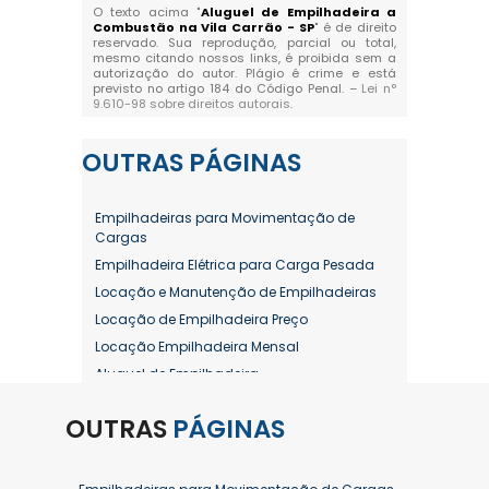
O texto acima "
Aluguel de Empilhadeira a
Combustão na Vila Carrão - SP
" é de direito
reservado. Sua reprodução, parcial ou total,
mesmo citando nossos links, é proibida sem a
autorização do autor. Plágio é crime e está
previsto no artigo 184 do Código Penal. –
Lei n°
9.610-98 sobre direitos autorais
.
OUTRAS
PÁGINAS
Empilhadeiras para Movimentação de
Cargas
Empilhadeira Elétrica para Carga Pesada
Locação e Manutenção de Empilhadeiras
Locação de Empilhadeira Preço
Locação Empilhadeira Mensal
Aluguel de Empilhadeira
Aluguel de Empilhadeira a Combustão
OUTRAS
PÁGINAS
Aluguel de Empilhadeira Diária Valor
Aluguel de Empilhadeira Elétrica
Aluguel de Empilhadeira Elétrica Preço