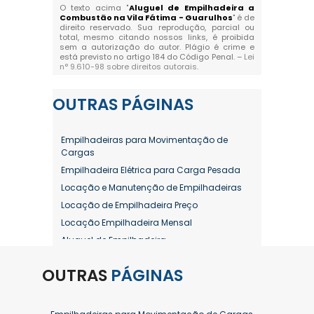
O texto acima "
Aluguel de Empilhadeira a
Combustão na Vila Fátima - Guarulhos
" é de
direito reservado. Sua reprodução, parcial ou
total, mesmo citando nossos links, é proibida
sem a autorização do autor. Plágio é crime e
está previsto no artigo 184 do Código Penal. –
Lei
n° 9.610-98 sobre direitos autorais
.
OUTRAS
PÁGINAS
Empilhadeiras para Movimentação de
Cargas
Empilhadeira Elétrica para Carga Pesada
Locação e Manutenção de Empilhadeiras
Locação de Empilhadeira Preço
Locação Empilhadeira Mensal
Aluguel de Empilhadeira
Aluguel de Empilhadeira a Combustão
OUTRAS
PÁGINAS
Aluguel de Empilhadeira Diária Valor
Aluguel de Empilhadeira Elétrica
Aluguel de Empilhadeira Elétrica Preço