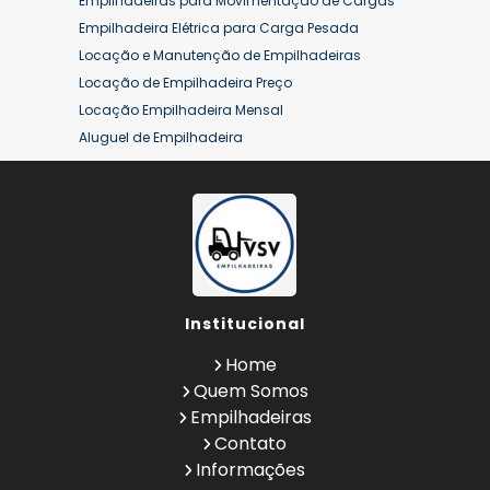
Empilhadeiras para Movimentação de Cargas
Aluguel de Empilhadeira Mensal
Empilhadeira Elétrica para Carga Pesada
Aluguel de Empilhadeira Preço
Locação e Manutenção de Empilhadeiras
Aluguel de Empilhadeira Valor
Locação de Empilhadeira Preço
Aluguel de Empilhadeiras Eletricas
Locação Empilhadeira Mensal
Conserto de Empilhadeira
Aluguel de Empilhadeira
Contrato de Locação de Empilhadeira
Aluguel de Empilhadeira a Combustão
Empilhadeira a Combustão
Aluguel de Empilhadeira Diária Valor
Empilhadeira a Combustão Hyster
Aluguel de Empilhadeira Elétrica
Empilhadeira a Combustão Toyota
Aluguel de Empilhadeira Elétrica Preço
Empilhadeira Hyster
Aluguel de Empilhadeira Mensal
Empilhadeira Hyster Preço
Aluguel de Empilhadeira Preço
Empilhadeira Locação
Institucional
Aluguel de Empilhadeira Valor
Empilhadeira Toyota
Aluguel de Empilhadeiras Eletricas
Home
Empresa de Empilhadeira
Conserto de Empilhadeira
Quem Somos
Empresa de Locação de Empilhadeira
Contrato de Locação de Empilhadeira
Empilhadeiras
Empresa de Manutenção de Empilhadeira
Empilhadeira a Combustão
Contato
Empresas de Manutenção de
Empilhadeira a Combustão Hyster
Informações
Empilhadeiras