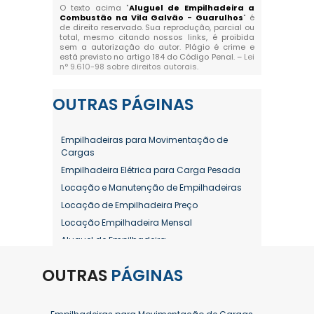
O texto acima "
Aluguel de Empilhadeira a
Combustão na Vila Galvão - Guarulhos
" é
de direito reservado. Sua reprodução, parcial ou
total, mesmo citando nossos links, é proibida
sem a autorização do autor. Plágio é crime e
está previsto no artigo 184 do Código Penal. –
Lei
n° 9.610-98 sobre direitos autorais
.
OUTRAS
PÁGINAS
Empilhadeiras para Movimentação de
Cargas
Empilhadeira Elétrica para Carga Pesada
Locação e Manutenção de Empilhadeiras
Locação de Empilhadeira Preço
Locação Empilhadeira Mensal
Aluguel de Empilhadeira
Aluguel de Empilhadeira a Combustão
OUTRAS
PÁGINAS
Aluguel de Empilhadeira Diária Valor
Aluguel de Empilhadeira Elétrica
Aluguel de Empilhadeira Elétrica Preço